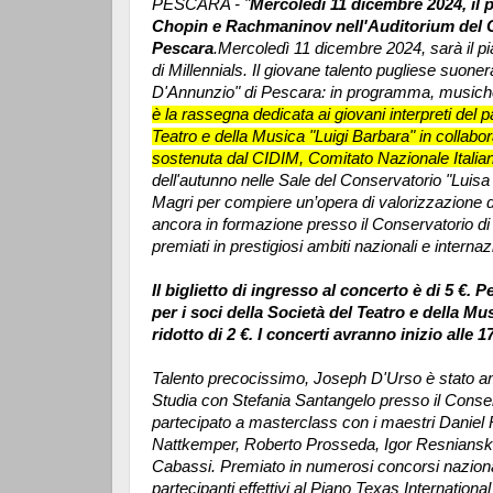
PESCARA - "
Mercoledì 11 dicembre 2024, il p
Chopin e Rachmaninov nell'Auditorium del 
Pescara
.Mercoledì 11 dicembre 2024, sarà il p
di Millennials. Il giovane talento pugliese suone
D'Annunzio" di Pescara: in programma, musich
è la rassegna dedicata ai giovani interpreti del
Teatro e della Musica "Luigi Barbara" in collabo
sostenuta dal CIDIM, Comitato Nazionale Italia
dell'autunno nelle Sale del Conservatorio "Lui
Magri per compiere un’opera di valorizzazione di g
ancora in formazione presso il Conservatorio di 
premiati in prestigiosi ambiti nazionali e internaz
Il biglietto di ingresso al concerto è di 5 €. 
per i soci della Società del Teatro e della Mu
ridotto di 2 €. I concerti avranno inizio alle 1
Talento precocissimo, Joseph D'Urso è stato am
Studia con Stefania Santangelo presso il Conse
partecipato a masterclass con i maestri Daniel 
Nattkemper, Roberto Prosseda, Igor Resnians
Cabassi. Premiato in numerosi concorsi nazionali 
partecipanti effettivi al Piano Texas Internatio