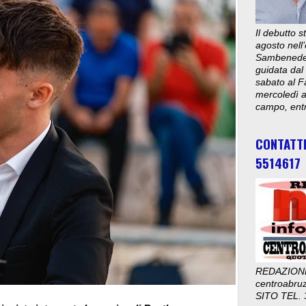
Il debutto 
agosto nell’
Sambenedett
guidata dal
sabato al F
mercoledì al
campo, entr
CONTATT
5514617
REDAZION
centroabru
SITO TEL. 