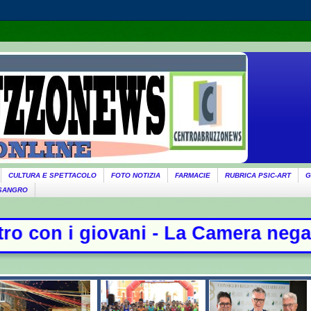
CULTURA E SPETTACOLO
FOTO NOTIZIA
FARMACIE
RUBRICA PSIC-ART
G
 SANGRO
 Camera nega l'acquisizione delle 