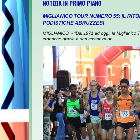
NOTIZIA IN PRIMO PIANO
MIGLIANICO TOUR NUMERO 55: IL RI
PODISTICHE ABRUZZESI
MIGLIANICO - "Dal 1971 ad oggi, la Miglianico To
cronache grazie a una costanza or...