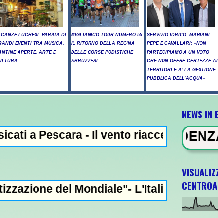
ACANZE LUCHESI, PARATA DI
MIGLIANICO TOUR NUMERO 55:
SERVIZIO IDRICO, MARIANI,
RANDI EVENTI TRA MUSICA,
IL RITORNO DELLA REGINA
PEPE E CAVALLARI: «NON
ANTINE APERTE, ARTE E
DELLE CORSE PODISTICHE
PARTECIPIAMO A UN VOTO
ULTURA
ABRUZZESI
CHE NON OFFRE CERTEZZE AI
TERRITORI E ALLA GESTIONE
PUBBLICA DELL’ACQUA»
NEWS IN 
ara - Il vento riaccende il rogo nell'Aqui
NEWS IN EVIDENZA - Trump, "abbi
VISUALIZ
CENTROA
Mondiale"- L'Italia U21 il 5 ottobre a Pesc