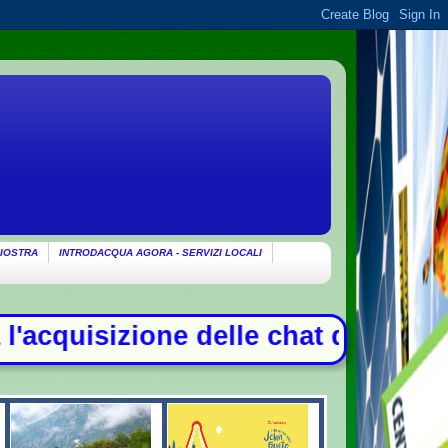
IOSTRA
INTRODACQUA AGORA - SERVIZI LOCALI
chat di Delmastro. Tensione in Aul