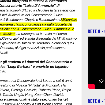
ianista interpreta la musica di Beethoven,
Conservatorio "Luisa D'Annunzio" di
ianista Joseph D'Urso a chiudere la terza edizione
rà nell'Auditorium del Conservatorio "Luisa
e di Beethoven, Chopin e Rachmaninov.
Millennials
 panorama classico, organizzata dalla Società del
razione con il Conservatorio "Luisa D'Annunzio" e
RETE 8 -
no Musica.
La rassegna si è svolta nel corso
sa D'Annunzio" ed è stata disegnata dal M° Massimo
iovanissimi talenti del territorio, alcuni dei quali
Pescara, altri già avvezzi alla professione e
ionali.
Per gli studenti e i docenti del Conservatorio e
sica "Luigi Barbara" è previsto un biglietto
7.30.
messo al Conservatorio di Lecce a soli 6 anni.
rvatorio di Musica "N.Rota" di Monopoli. Ha
Rivera, Pierluigi Camicia, Roberto Plano, Ralph
ki, Tamás Ungár, Hung-Kuan Chen, Davide
e internazionali, è stato selezionato tra i 24
RETE 8 -
nal Festival & Academy a Fort Worth (Texas, Usa),