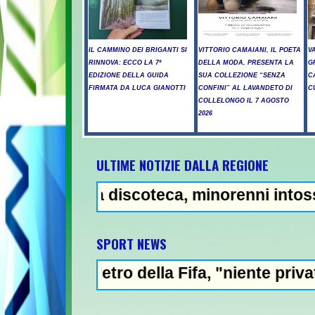
IL CAMMINO DEI BRIGANTI SI
VITTORIO CAMAIANI, IL POETA
V
RINNOVA: ECCO LA 7ª
DELLA MODA, PRESENTA LA
G
EDIZIONE DELLA GUIDA
SUA COLLEZIONE “SENZA
C
FIRMATA DA LUCA GIANOTTI
CONFINI” AL LAVANDETO DI
C
COLLELONGO IL 7 AGOSTO
2026
ULTIME NOTIZIE DALLA REGIONE
lla discoteca, minorenni intossicati a Pesc
SPORT NEWS
tro della Fifa, "niente privatizzazione del 