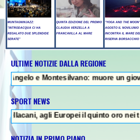
MUNTAGNINJAZZ:
QUINTA EDIZIONE DEL PREMIO
"YOGA AND THE MOON":
"INTRODACQUA CI HA
CLAUDIA VERZELLA A
AGOSTO IL NOVILUNIO
REGALATO DUE SPLENDIDE
FRANCAVILLA AL MARE
INCONTRA IL MARE DE
SERATE"
RISERVA BORSACCHIO
ULTIME NOTIZIE DALLA REGIONE
 - Raid russi su Kiev, tre morti 
o e Montesilvano: muore un giovane - In Ab
SPORT NEWS
i, agli Europei il quinto oro nei tuffi sinc
NOTIZIA IN PRIMO PIANO