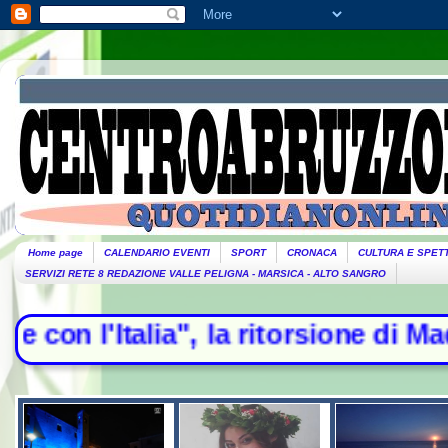
Home page
CALENDARIO EVENTI
SPORT
CRONACA
CULTURA E SPET
SERVIZI RETE 8 REDAZIONE VALLE PELIGNA - MARSICA - ALTO SANGRO
alia", la ritorsione di Madrid - Es