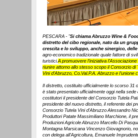
PESCARA - "
Si chiama Abruzzo Wine & Food, p
distretto del cibo regionale, nato da un grup
crescita e lo sviluppo, anche sinergico, delle
agro-economico tradizionale quale fattore di svi
turistici.
A promuovere l’iniziativa l’Associazione
riunire attorno allo stesso scopo il Consorzio di
Vini d’Abruzzo, Co.Val.P.A. Abruzzo e l’unione
Il distretto, costituito ufficialmente lo scorso 3
è stato presentato ufficialmente oggi nella sede
costitutori il presidente del Consorzio Tutela P
presidente del nuovo distretto, il referente dei pr
Consorzio Tutela Vini d'Abruzzo Alessandro Nic
Produttori Patate Massimiliano Marchione, il p
Produzioni Agricole Abruzzo Marcello Di Pasqual
Montagna Marsicana Vincenzo Giovagnorio, non
con delega all’Agricoltura, Emanuele Imprudent