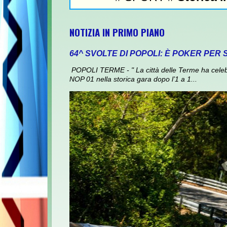
NOTIZIA IN PRIMO PIANO
64^ SVOLTE DI POPOLI: È POKER PER 
POPOLI TERME - " La città delle Terme ha celebra
NOP 01 nella storica gara dopo l’1 a 1...