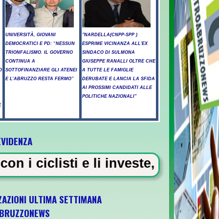
UNIVERSITÀ, GIOVANI
"NARDELLA(CNPP-SPP )
DEMOCRATICI E PD: “NESSUN
ESPRIME VICINANZA ALL'EX
TRIONFALISMO. IL GOVERNO
SINDACO DI SULMONA
CONTINUA A
GIUSEPPE RANALLI OLTRE CHE
O
SOTTOFINANZIARE GLI ATENEI
A TUTTE LE FAMIGLIE
E L’ABRUZZO RESTA FERMO”
DERUBATE E LANCIA LA SFIDA
L
AI PROSSIMI CANDIDATI ALLE
POLITICHE NAZIONALI"
E
EVIDENZA
noppello ricorda le vittime e i custodi de
i investe, "chiedo perdono ai famil
ZAZIONI ULTIMA SETTIMANA
BRUZZONEWS
incro con Elisa Pizzini - Taddeucci oro e Pa