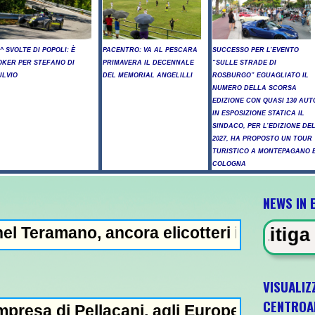
4^ SVOLTE DI POPOLI: È
PACENTRO: VA AL PESCARA
SUCCESSO PER L’EVENTO
OKER PER STEFANO DI
PRIMAVERA IL DECENNALE
“SULLE STRADE DI
ULVIO
DEL MEMORIAL ANGELILLI
ROSBURGO” EGUAGLIATO IL
NUMERO DELLA SCORSA
EDIZIONE CON QUASI 130 AUT
IN ESPOSIZIONE STATICA IL
SINDACO, PER L’EDIZIONE DE
2027, HA PROPOSTO UN TOUR
TURISTICO A MONTEPAGANO 
COLOGNA
NEWS IN 
ncora elicotteri in azione - Marcinelle, Ma
EVIDENZA - Litiga con i ciclisti e l
VISUALIZ
CENTROA
cani, agli Europei il quinto oro nei tuffi s