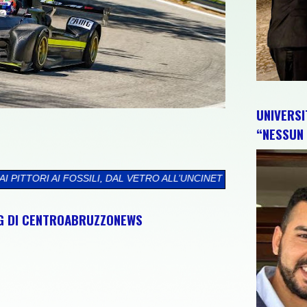
UNIVERSI
“NESSUN 
AL VETRO ALL’UNCINETTO, PER CONQUISTARE GRANDI E PICCINI
>>
NG DI CENTROABRUZZONEWS