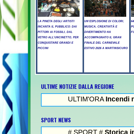
LA PINETA DEGLI ARTISTI
UN’ESPLOSIONE DI COLORI,
6
INCANTA IL PUBBLICO: DAI
MUSICA, CREATIVITÀ E
P
PITTORI AI FOSSILI, DAL
DIVERTIMENTO HA
F
VETRO ALL’UNCINETTO, PER
ACCOMPAGNATO IL GRAN
CONQUISTARE GRANDI E
FINALE DEL CARNEVALE
PICCINI
ESTIVO 2026 A MARTINSICURO
ULTIME NOTIZIE DALLA REGIONE
ULTIM'ORA
Incendi nel Teramano, a
NEWS IN 
SPORT NEWS
# SPORT #
Storica impresa di Pella