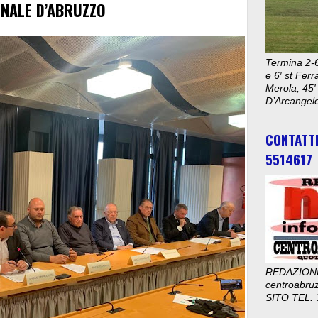
ONALE D’ABRUZZO
Termina 2-6
e 6′ st Ferr
Merola, 45′
D’Arcangelo
CONTATT
5514617
REDAZION
centroabru
SITO TEL. 