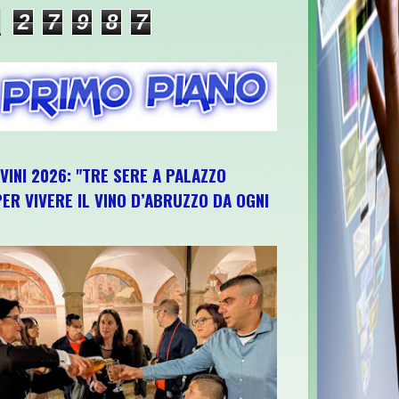
2
7
9
8
7
IVINI 2026: "TRE SERE A PALAZZO
ER VIVERE IL VINO D’ABRUZZO DA OGNI