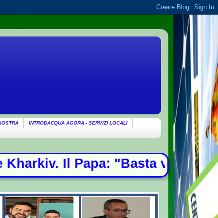
IOSTRA
INTRODACQUA AGORA - SERVIZI LOCALI
 violenze, spazio alla diplomazia"- 