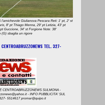
 l’amichevole Giulianova Pescara Reti: 1′ pt, 2′ st
aris, 8′ pt Thiago Menna, 29′ pt Letizia, 43′ pt
 pt Guccione, 34′ st Forgione Note: 38′
 (G) sbaglia un rigore
I CENTROABRUZZONEWS TEL. 327-
E CENTROABRUZZONEWS SULMONA -
zzonews@yahoo.it - INFO PUBBLICITA' SUL
327- 5514617 promar@quipo.it