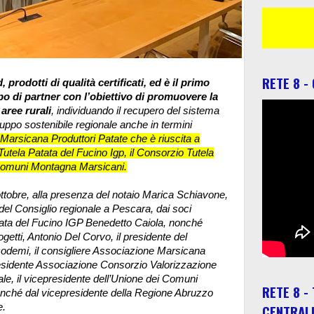
RETE 8 -
rodotti di qualità certificati, ed è il primo
po di partner con l’obiettivo di promuovere la
 aree rurali
, individuando il recupero del sistema
luppo sostenibile regionale anche in termini
 Marsicana Produttori Patate che è riuscita a
 Tutela Patata del Fucino Igp, il Consorzio Tutela
 comuni Montagna Marsicani.
1 ottobre, alla presenza del notaio Marica Schiavone,
 del Consiglio regionale a Pescara, dai soci
atata del Fucino IGP Benedetto Caiola, nonché
ogetti, Antonio Del Corvo, il presidente del
odemi, il consigliere Associazione Marsicana
residente Associazione Consorzio Valorizzazione
e, il vicepresidente dell’Unione dei Comuni
RETE 8 -
ché dal vicepresidente della Regione Abruzzo
e.
CENTRAL