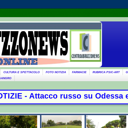
CULTURA E SPETTACOLO
FOTO NOTIZIA
FARMACIE
RUBRICA PSIC-ART
G
 SANGRO
su Odessa e Kharkiv. Il Papa: "Basta