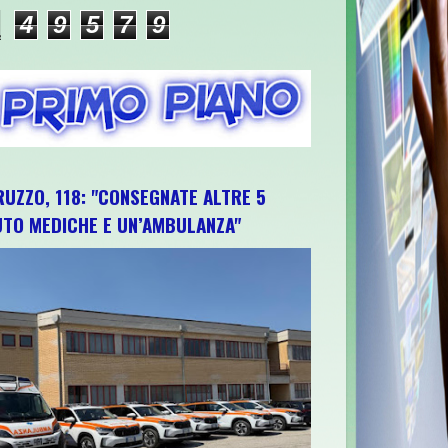
4
9
5
7
9
RUZZO, 118: "CONSEGNATE ALTRE 5
UTO MEDICHE E UN’AMBULANZA"