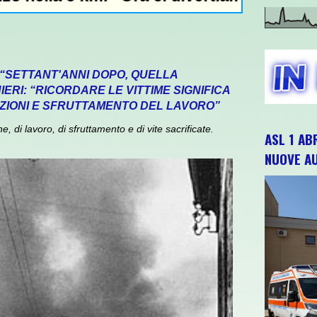
 “SETTANT'ANNI DOPO, QUELLA
ERI: “RICORDARE LE VITTIME SIGNIFICA
ZIONI E SFRUTTAMENTO DEL LAVORO”
 di lavoro, di sfruttamento e di vite sacrificate.
ASL 1 AB
NUOVE A