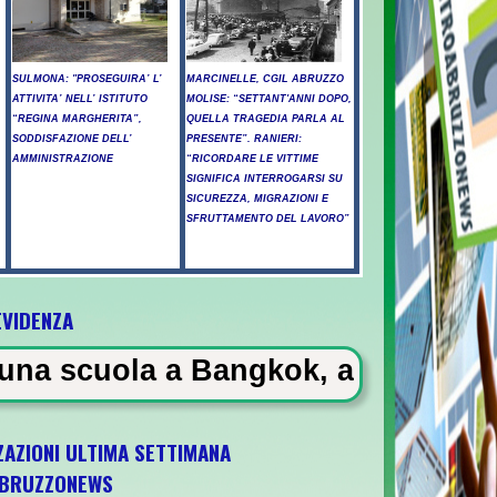
SULMONA: "PROSEGUIRA’ L’
MARCINELLE, CGIL ABRUZZO
ATTIVITA’ NELL’ ISTITUTO
MOLISE: “SETTANT'ANNI DOPO,
“REGINA MARGHERITA”,
QUELLA TRAGEDIA PARLA AL
SODDISFAZIONE DELL’
PRESENTE”. RANIERI:
AMMINISTRAZIONE
“RICORDARE LE VITTIME
SIGNIFICA INTERROGARSI SU
SICUREZZA, MIGRAZIONI E
SFRUTTAMENTO DEL LAVORO”
EVIDENZA
25enne -
 Bangkok, almeno 6 morti
ZAZIONI ULTIMA SETTIMANA
BRUZZONEWS
U21 il 5 ottobre a Pescara l'ultima gara di