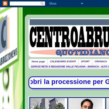
Home page
CALENDARIO EVENTI
SPORT
CRONACA
SERVIZI RETE 8 REDAZIONE VALLE PELIGNA - MARSICA - ALTO
ssione per Guccini. Domani lutto ci