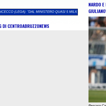
NARDO E 
GIULIANO
NISTERO QUASI 5 MILIONI DI EURO PER L'ABRUZZO. SBLOCCATI 
NG DI CENTROABRUZZONEWS
Pescara Cal