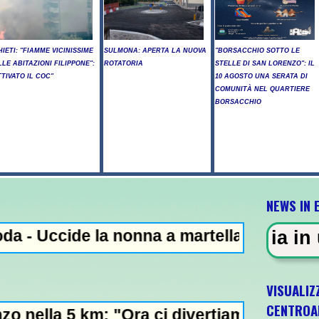
HIETI: "FIAMME VICINISSIME
SULMONA: APERTA LA NUOVA
"BORSACCHIO SOTTO LE
LLE ABITAZIONI FILIPPONE":
ROTATORIA
STELLE DI SAN LORENZO": IL
TTIVATO IL COC"
10 AGOSTO UNA SERATA DI
COMUNITÀ NEL QUARTIERE
BORSACCHIO
NEWS IN 
la nonna a martellate, arrestato il nipote 
ZA - Sparatoria in una scuola a
VISUALIZ
CENTROA
 "Ora ci divertiamo in staffetta"- L'Italia 