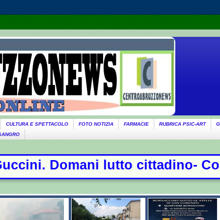
CULTURA E SPETTACOLO
FOTO NOTIZIA
FARMACIE
RUBRICA PSIC-ART
G
 SANGRO
ttadino- Conte sfida la commission