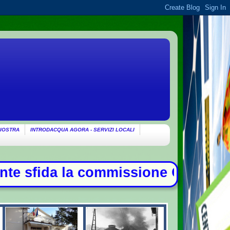
IOSTRA
INTRODACQUA AGORA - SERVIZI LOCALI
e Covid, duello con Meloni - Patto 