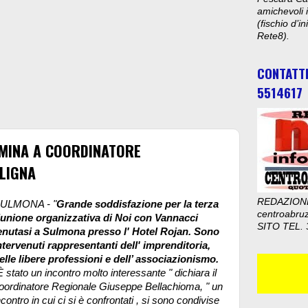
amichevoli i
(fischio d’i
Rete8).
CONTATT
5514617
OMINA A COORDINATORE
LIGNA
REDAZION
ULMONA - "
Grande soddisfazione per la terza
centroabru
iunione organizzativa di Noi con Vannacci
SITO TEL. 
enutasi a Sulmona presso l' Hotel Rojan. Sono
ntervenuti rappresentanti dell' imprenditoria,
elle libere professioni e dell’ associazionismo.
È stato un incontro molto interessante " dichiara il
oordinatore Regionale Giuseppe Bellachioma, " un
ncontro in cui ci si è confrontati , si sono condivise