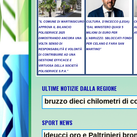
"IL COMUNE DI MARTINSICURO
CULTURA, D'INCECCO (LEGA):
C
APPROVA IL BILANCIO
"DAL MINISTERO QUASI 5
A
POLISERVICE 2025
MILIONI DI EURO PER
A
DIMOSTRANDO ANCORA UNA
L'ABRUZZO. SBLOCCATI FONDI
VOLTA SENSO DI
PER CELANO E FARA SAN
RESPONSABILITÀ E VOLONTÀ
MARTINO"
DI CONTRIBUIRE AD UNA
GESTIONE EFFICACE E
VIRTUOSA DELLA SOCIETÀ
POLISERVICE S.P.A."
ULTIME NOTIZIE DALLA REGIONE
 Abruzzo dieci chilometri di coda - Uccide 
NEWS IN EVIDEN
SPORT NEWS
ddeucci oro e Paltrinieri bronzo nella 5 km: