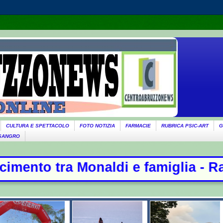
CULTURA E SPETTACOLO
FOTO NOTIZIA
FARMACIE
RUBRICA PSIC-ART
G
 SANGRO
i e famiglia - Raid russi su Kiev, 