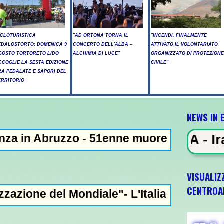
ICLOTURISTICA
"AD ORTONA TORNA IL
"INCENDI, FINALMENTE
EDALOSTORTO: DOMENICA 9
CONCERTO DELL'ALBA –
ATTIVATO IL VOLONTARIATO
GOSTO TORTORETO LIDO
ALCHIMIA DI LUCE"
ORGANIZZATO DI PROTEZIONE
CCOGLIE LA SESTA EDIZIONE
CIVILE"
RA PEDALATE E SAPORI DEL
ERRITORIO
NEWS IN 
zo - 51enne muore dopo lo schianto contro 
S IN EVIDENZA - Iran: "Raggiunto
VISUALIZ
CENTROA
ondiale"- L'Italia U21 il 5 ottobre a Pesca