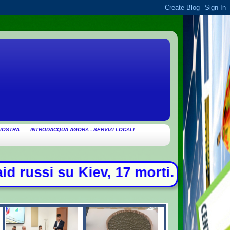
IOSTRA
INTRODACQUA AGORA - SERVIZI LOCALI
17 morti. Drone con esplosivo trov