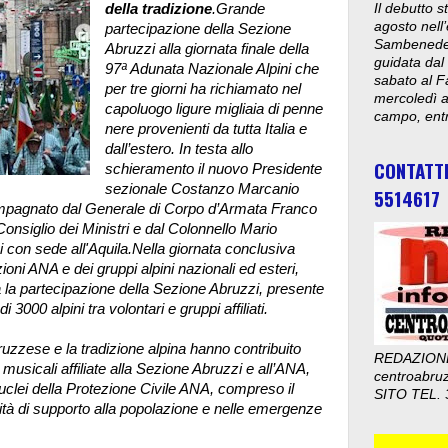
della tradizione
.Grande
Il debutto 
agosto nell’
partecipazione della Sezione
Sambenedett
Abruzzi alla giornata finale della
guidata dal
97ª Adunata Nazionale Alpini che
sabato al F
per tre giorni ha richiamato nel
mercoledì al
capoluogo ligure migliaia di penne
campo, entr
nere provenienti da tutta Italia e
dall’estero. In testa allo
CONTATT
schieramento il nuovo Presidente
sezionale Costanzo Marcanio
5514617
compagnato dal Generale di Corpo d’Armata Franco
Consiglio dei Ministri e dal Colonnello Mario
con sede all'Aquila.
Nella giornata conclusiva
zioni ANA e dei gruppi alpini nazionali ed esteri,
a la partecipazione della Sezione Abruzzi, presente
000 alpini tra volontari e gruppi affiliati.
abruzzese e la tradizione alpina hanno contribuito
REDAZION
musicali affiliate alla Sezione Abruzzi e all’ANA,
centroabru
clei della Protezione Civile ANA, compreso il
SITO TEL. 
ità di supporto alla popolazione e nelle emergenze