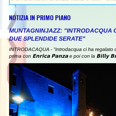
NOTIZIA IN PRIMO PIANO
MUNTAGNINJAZZ: "INTRODACQUA 
DUE SPLENDIDE SERATE"
INTRODACAQUA - "Introdacqua ci ha regalato d
prima con 𝗘𝗻𝗿𝗶𝗰𝗮 𝗣𝗮𝗻𝘇𝗮 e poi con la 𝗕𝗶𝗹𝗹𝘆 𝗕𝗿