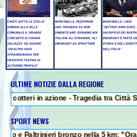
CHIETI SOTTO LE STELLE:
MARCINELLE, PEZZOPANE,
MARCINELLE, LIRIS:
DOMANI ALLA VILLA
UNA TRAGEDIA DA NON
“SETTANT’ANNI DOPO, 
COMUNALE IL GRANDE
DIMENTICARE: ERAVAMO NOI
SACRIFICIO DEI NOSTR
CONCERTO DI CHIARA
ITALIANI GLI STRANIERI, GLI
EMIGRANTI È PARTE D
GALIAZZO. DE CESARE:
EMIGRANTI DA SFRUTTARE
STORIA E DELL’IDENTI
"UN'ALTRA VOCE
DELL’ITALIA”
STRAORDINARIA PER
UN'ESTATE TEATINA DI
ALTISSIMO PROFILO"
ULTIME NOTIZIE DALLA REGIONE
NEWS IN EVIDENZA - Pr
eri in azione - Tragedia tra Città S.Angel
SPORT NEWS
altrinieri bronzo nella 5 km: "Ora ci divert