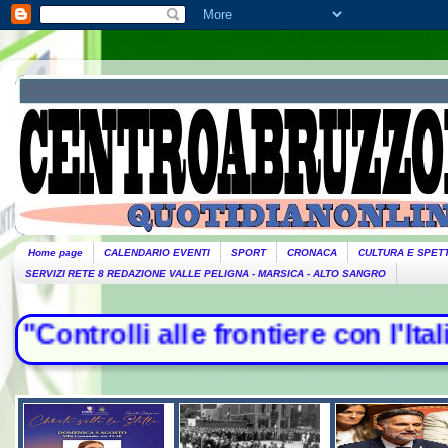
Home page
CALENDARIO EVENTI
SPORT
CRONACA
CULTURA E SPET
SERVIZI RETE 8 REDAZIONE VALLE PELIGNA - MARSICA - ALTO SANGRO
rolli alle frontiere con l'Italia",