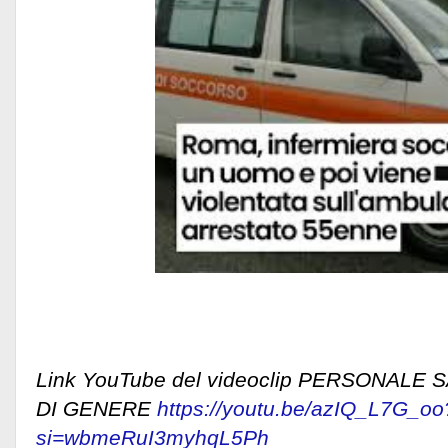
Link YouTube del videoclip PERSONALE
DI GENERE
https://youtu.be/azIQ_L7G_oo
si=wbmeRuI3myhqL5Ph