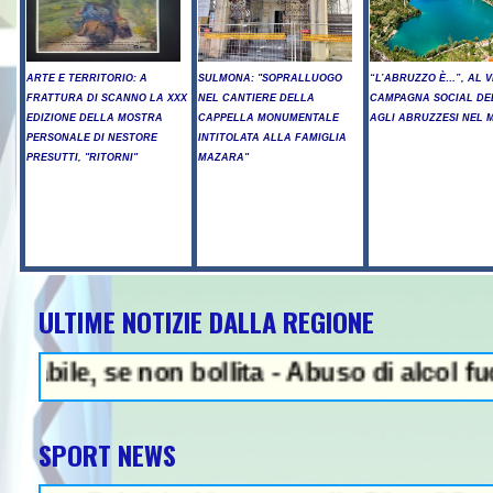
ARTE E TERRITORIO: A
SULMONA: "SOPRALLUOGO
“L’ABRUZZO È…”, AL V
FRATTURA DI SCANNO LA XXX
NEL CANTIERE DELLA
CAMPAGNA SOCIAL DE
EDIZIONE DELLA MOSTRA
CAPPELLA MONUMENTALE
AGLI ABRUZZESI NEL
PERSONALE DI NESTORE
INTITOLATA ALLA FAMIGLIA
PRESUTTI, "RITORNI"
MAZARA"
ULTIME NOTIZIE DALLA REGIONE
NEWS IN EVIDENZA - Ar
 se non bollita - Abuso di alcol fuori dall
SPORT NEWS