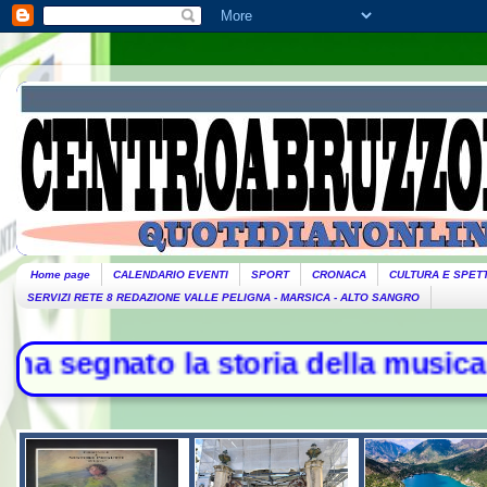
Home page
CALENDARIO EVENTI
SPORT
CRONACA
CULTURA E SPET
SERVIZI RETE 8 REDAZIONE VALLE PELIGNA - MARSICA - ALTO SANGRO
o la storia della musica - L'Iran: 