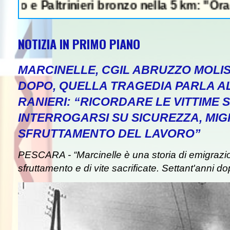
altrinieri bronzo nella 5 km: "Ora ci divert
NOTIZIA IN PRIMO PIANO
MARCINELLE, CGIL ABRUZZO MOLIS
DOPO, QUELLA TRAGEDIA PARLA A
RANIERI: “RICORDARE LE VITTIME S
INTERROGARSI SU SICUREZZA, MIG
SFRUTTAMENTO DEL LAVORO”
PESCARA - “Marcinelle è una storia di emigrazion
sfruttamento e di vite sacrificate. Settant'anni do