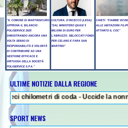
"IL COMUNE DI MARTINSICURO
CULTURA, D'INCECCO (LEGA):
CHIETI: "FIAMME VICIN
APPROVA IL BILANCIO
"DAL MINISTERO QUASI 5
ALLE ABITAZIONI FILIP
POLISERVICE 2025
MILIONI DI EURO PER
ATTIVATO IL COC"
DIMOSTRANDO ANCORA UNA
L'ABRUZZO. SBLOCCATI FONDI
VOLTA SENSO DI
PER CELANO E FARA SAN
RESPONSABILITÀ E VOLONTÀ
MARTINO"
DI CONTRIBUIRE AD UNA
GESTIONE EFFICACE E
VIRTUOSA DELLA SOCIETÀ
POLISERVICE S.P.A."
ULTIME NOTIZIE DALLA REGIONE
NEWS IN EVIDENZA - Sparato
chilometri di coda - Uccide la nonna a mart
SPORT NEWS