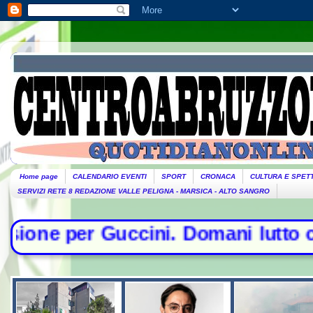
Home page
CALENDARIO EVENTI
SPORT
CRONACA
CULTURA E SPET
SERVIZI RETE 8 REDAZIONE VALLE PELIGNA - MARSICA - ALTO SANGRO
ini. Domani lutto cittadino- Conte 