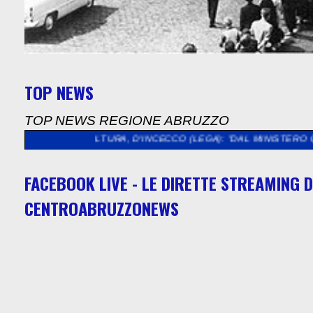
TOP NEWS
TOP NEWS REGIONE ABRUZZO
>
CULTURA, D'INCECCO (LEGA): "DAL MINISTERO QUASI 5 MILIO
FACEBOOK LIVE - LE DIRETTE STREAMING D
CENTROABRUZZONEWS