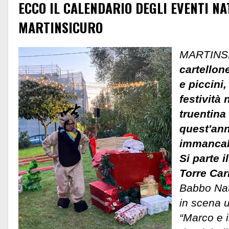
ECCO IL CALENDARIO DEGLI EVENTI NAT
MARTINSICURO
MARTINSI
cartellon
e piccini
festività 
truentina
quest'ann
immancabi
Si parte i
Torre Car
Babbo Nat
in scena u
“Marco e i