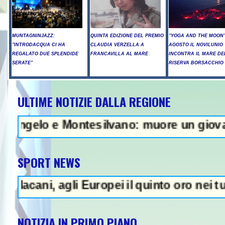
MUNTAGNINJAZZ:
QUINTA EDIZIONE DEL PREMIO
"YOGA AND THE MOON":
"INTRODACQUA CI HA
CLAUDIA VERZELLA A
AGOSTO IL NOVILUNIO
REGALATO DUE SPLENDIDE
FRANCAVILLA AL MARE
INCONTRA IL MARE DE
SERATE"
RISERVA BORSACCHIO
ULTIME NOTIZIE DALLA REGIONE
Raid russi su Kiev, tre morti tra
e Montesilvano: muore un giovane - In Abruz
SPORT NEWS
agli Europei il quinto oro nei tuffi sincro 
NOTIZIA IN PRIMO PIANO