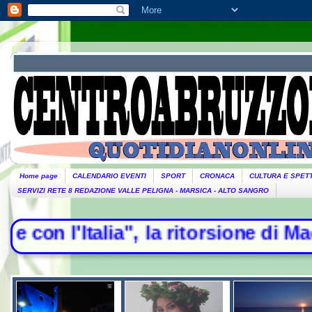
Home page
CALENDARIO EVENTI
SPORT
CRONACA
CULTURA E SPET
SERVIZI RETE 8 REDAZIONE VALLE PELIGNA - MARSICA - ALTO SANGRO
ia", la ritorsione di Madrid - Esod