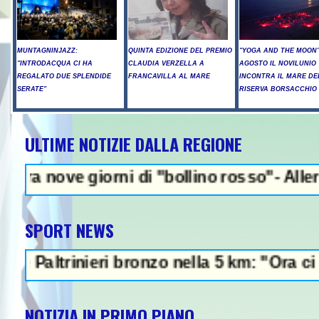
MUNTAGNINJAZZ:
QUINTA EDIZIONE DEL PREMIO
"YOGA AND THE MOON":
"INTRODACQUA CI HA
CLAUDIA VERZELLA A
AGOSTO IL NOVILUNIO
REGALATO DUE SPLENDIDE
FRANCAVILLA AL MARE
INCONTRA IL MARE DE
SERATE"
RISERVA BORSACCHIO
ULTIME NOTIZIE DALLA REGIONE
NEWS IN EVIDENZA
giorni di "bollino rosso"- Allerta incendi
SPORT NEWS
rinieri bronzo nella 5 km: "Ora ci divertiam
NOTIZIA IN PRIMO PIANO