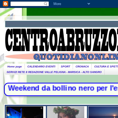
Home page
CALENDARIO EVENTI
SPORT
CRONACA
CULTURA E SPET
SERVIZI RETE 8 REDAZIONE VALLE PELIGNA - MARSICA - ALTO SANGRO
kend da bollino nero per l'esodo - I