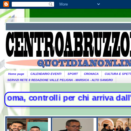
Home page
CALENDARIO EVENTI
SPORT
CRONACA
CULTURA E SPET
SERVIZI RETE 8 REDAZIONE VALLE PELIGNA - MARSICA - ALTO SANGRO
per chi arriva dall'Italia- Scontro 