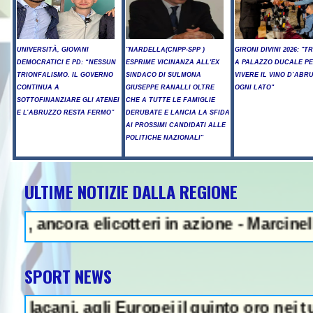
UNIVERSITÀ, GIOVANI
"NARDELLA(CNPP-SPP )
GIRONI DIVINI 2026: "T
DEMOCRATICI E PD: “NESSUN
ESPRIME VICINANZA ALL'EX
A PALAZZO DUCALE P
TRIONFALISMO. IL GOVERNO
SINDACO DI SULMONA
VIVERE IL VINO D’ABR
CONTINUA A
GIUSEPPE RANALLI OLTRE
OGNI LATO"
SOTTOFINANZIARE GLI ATENEI
CHE A TUTTE LE FAMIGLIE
E L’ABRUZZO RESTA FERMO”
DERUBATE E LANCIA LA SFIDA
AI PROSSIMI CANDIDATI ALLE
POLITICHE NAZIONALI"
ULTIME NOTIZIE DALLA REGIONE
- Teheran: "Se Usa non corregger
 elicotteri in azione - Marcinelle, Manopp
SPORT NEWS
 agli Europei il quinto oro nei tuffi sincro