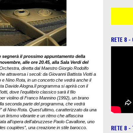
RETE 8 -
e segnerà il prossimo appuntamento della
novembre, alle ore 20.45, alla Sala Verdi del
rchestra, diretta dal Maestro Giorgio Rodolfo
e attraversa i secoli: da Giovanni Battista Viotti a
e Nino Rota, in un concerto che vedrà anche il
sta Davide Alogna.
Il programma si aprirà con il
tti, dove l'equilibrio classico sarà il filo
 per violino di Franco Mannino (1992), un brano
 alla seconda parte del programma, che vedrà
” di Nino Rota. Quest'ultimo, caratterizzato da una
un lirismo vibrante e un ritmo che affascina
idata all’opera dell’abruzzese Paolo Cavallone, uno
RETE 8 -
des couplées”, una creazione in stile barocco.