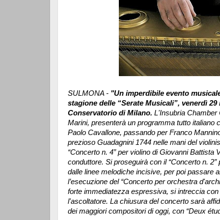
SULMONA -
"Un imperdibile evento musical
stagione delle “Serate Musicali”, venerdì 29 
Conservatorio di Milano.
L'Insubria Chamber O
Marini, presenterà un programma tutto italiano ch
Paolo Cavallone, passando per Franco Mannino 
prezioso Guadagnini 1744 nelle mani del violini
“Concerto n. 4” per violino di Giovanni Battista Vio
conduttore. Si proseguirà con il “Concerto n. 2”
dalle linee melodiche incisive, per poi passare
l’esecuzione del “Concerto per orchestra d'archi
forte immediatezza espressiva, si intreccia con 
l'ascoltatore. La chiusura del concerto sarà aff
dei maggiori compositori di oggi, con “Deux étu