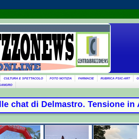
CULTURA E SPETTACOLO
FOTO NOTIZIA
FARMACIE
RUBRICA PSIC-ART
G
 SANGRO
. Tensione in Aula, urla e protest