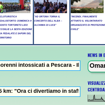
ICLOTURISTICA
"AD ORTONA TORNA IL
"INCENDI, FINALMENTE
EDALOSTORTO: DOMENICA 9
CONCERTO DELL'ALBA –
ATTIVATO IL VOLONTARIATO
GOSTO TORTORETO LIDO
ALCHIMIA DI LUCE"
ORGANIZZATO DI PROTEZIONE
CCOGLIE LA SESTA EDIZIONE
CIVILE"
RA PEDALATE E SAPORI DEL
ERRITORIO
NEWS IN 
sicati a Pescara - Il vento riaccende il r
l'accordo con l'Oman sullo Strett
VISUALIZ
CENTROA
divertiamo in staffetta"- Passo indietro del