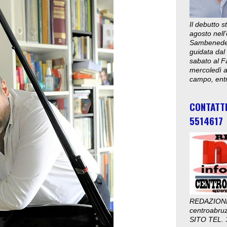
Il debutto 
agosto nell’
Sambenedett
guidata dal
sabato al F
mercoledì al
campo, entr
CONTATT
5514617
REDAZION
centroabru
SITO TEL. 