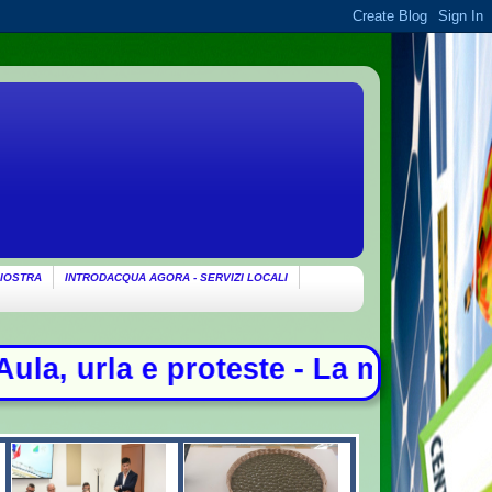
IOSTRA
INTRODACQUA AGORA - SERVIZI LOCALI
e - La morte di Domenico: c'è l'acc