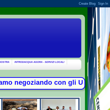
IOSTRA
INTRODACQUA AGORA - SERVIZI LOCALI
on gli Usa su Hormuz, solo con l'O