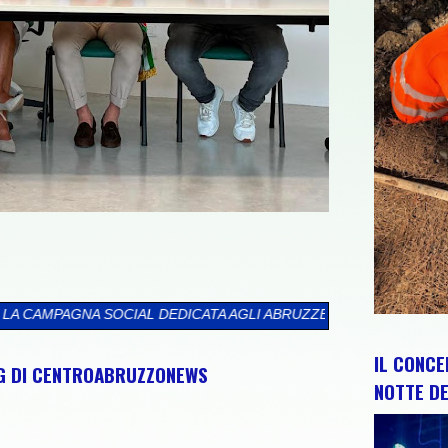
DICATA AGLI ABRUZZESI NEL MONDO
>>
CIP E REGIONE ABRUZZO 
IL CONCE
NG DI CENTROABRUZZONEWS
NOTTE DE