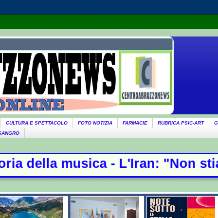
CULTURA E SPETTACOLO
FOTO NOTIZIA
FARMACIE
RUBRICA PSIC-ART
G
 SANGRO
 - L'Iran: "Non stiamo negoziando c