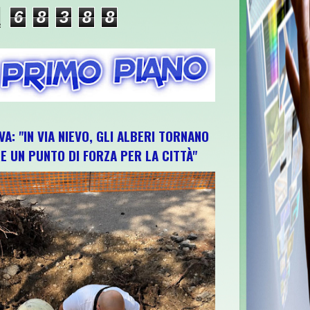
6
8
3
8
8
VA: "IN VIA NIEVO, GLI ALBERI TORNANO
E UN PUNTO DI FORZA PER LA CITTÀ"