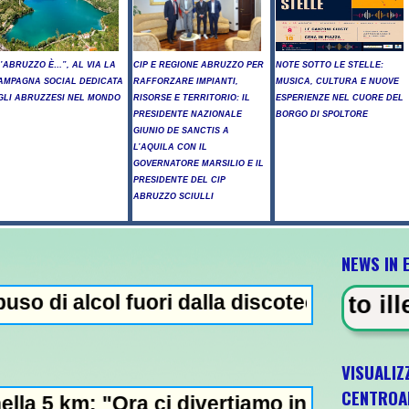
L’ABRUZZO È…”, AL VIA LA
CIP E REGIONE ABRUZZO PER
NOTE SOTTO LE STELLE:
AMPAGNA SOCIAL DEDICATA
RAFFORZARE IMPIANTI,
MUSICA, CULTURA E NUOVE
GLI ABRUZZESI NEL MONDO
RISORSE E TERRITORIO: IL
ESPERIENZE NEL CUORE DEL
PRESIDENTE NAZIONALE
BORGO DI SPOLTORE
GIUNIO DE SANCTIS A
L’AQUILA CON IL
GOVERNATORE MARSILIO E IL
PRESIDENTE DEL CIP
ABRUZZO SCIULLI
NEWS IN 
 fuori dalla discoteca, minorenni intossica
ENZA - Arresto illegale e peculato,
VISUALIZ
CENTROA
ci divertiamo in staffetta"- L'Italia U21 i