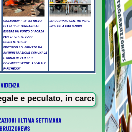
GIULIANOVA: "IN VIA NIEVO,
INAUGURATO CENTRO PER L'
GLI ALBERI TORNANO AD
IMPIEGO A GIULIANOVA
ESSERE UN PUNTO DI FORZA
PER LA CITTÀ. LO HA
CONSENTITO UN
PROTOCOLLO, FIRMATO DA
AMMINISTRAZIONE COMUNALE
E CONALPA PER FAR
CONVIVERE VERDE, ASFALTI E
PARCHEGGI"
EVIDENZA
ti a Pescara - Il vento riaccende il rogo n
 in carcere 5 vigili urbani a Mila
ZAZIONI ULTIMA SETTIMANA
BRUZZONEWS
l 5 ottobre a Pescara l'ultima gara di quali