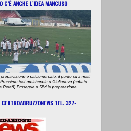
O C’È ANCHE L’IDEA MANCUSO
 preparazione e calciomercato: il punto su innesti
e. Prossimo test amichevole a Giulianova (sabato
ta Rete8) Prosegue a Silvi la preparazione
I CENTROABRUZZONEWS TEL. 327-