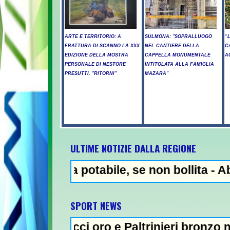
ARTE E TERRITORIO: A
SULMONA: "SOPRALLUOGO
“
FRATTURA DI SCANNO LA XXX
NEL CANTIERE DELLA
C
EDIZIONE DELLA MOSTRA
CAPPELLA MONUMENTALE
A
PERSONALE DI NESTORE
INTITOLATA ALLA FAMIGLIA
PRESUTTI, "RITORNI"
MAZARA"
ULTIME NOTIZIE DALLA REGIONE
 potabile, se non bollita - Abuso di alcol
NEWS IN EVID
SPORT NEWS
i oro e Paltrinieri bronzo nella 5 km: "Ora 