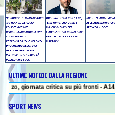
"IL COMUNE DI MARTINSICURO
CULTURA, D'INCECCO (LEGA):
CHIETI: "FIAMME VICIN
APPROVA IL BILANCIO
"DAL MINISTERO QUASI 5
ALLE ABITAZIONI FILIP
POLISERVICE 2025
MILIONI DI EURO PER
ATTIVATO IL COC"
DIMOSTRANDO ANCORA UNA
L'ABRUZZO. SBLOCCATI FONDI
VOLTA SENSO DI
PER CELANO E FARA SAN
RESPONSABILITÀ E VOLONTÀ
MARTINO"
DI CONTRIBUIRE AD UNA
GESTIONE EFFICACE E
VIRTUOSA DELLA SOCIETÀ
POLISERVICE S.P.A."
ULTIME NOTIZIE DALLA REGIONE
iornata critica su più fronti - A14, cantie
SPORT NEWS