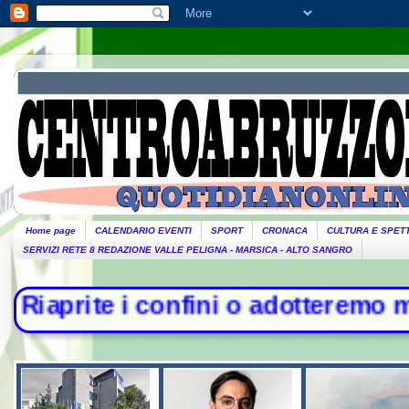
Home page
CALENDARIO EVENTI
SPORT
CRONACA
CULTURA E SPET
SERVIZI RETE 8 REDAZIONE VALLE PELIGNA - MARSICA - ALTO SANGRO
fini o adotteremo misure". Piantedo