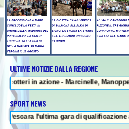
LA PROCESSIONE A MARE
LA GIOSTRA CAVALLERESCA
AL VIA IL CAMPEGGIO 
CONCLUDE LA FESTA IN
DI SULMONA ALL’ALKA DI
PIZZONE II: TRE GIORNI
ONORE DELLA MADONNA DEL
SIGNO: LA STORIA LA STORIA
CONFRONTO, PARTECI
PORTOSALVO. LA STATUA
E LE TRADIZIONI UNISCONO
E DIFESA DEL TERRITO
TORNERA’ NELLA CHIESA
L’EUROPA
DELLA NATIVITA’ DI MARIA
VERGINE IL 16 AGOSTO
ULTIME NOTIZIE DALLA REGIONE
 in azione - Marcinelle, Manoppello ricord
SPORT NEWS
ara l'ultima gara di qualificazione a Euro '