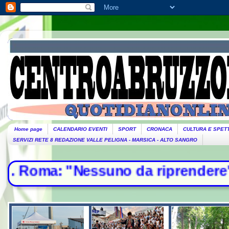
Home page
CALENDARIO EVENTI
SPORT
CRONACA
CULTURA E SPET
SERVIZI RETE 8 REDAZIONE VALLE PELIGNA - MARSICA - ALTO SANGRO
 "Nessuno da riprendere"- Mosca, 12