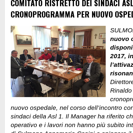
COMITATO RISTRETTO DEI SINDACI AS
CRONOPROGRAMMA PER NUOVO OSPE
SULMO
nuovo 
disponi
2017, i
l’attiva
risona
Direttor
Rinaldo
cronopr
nuovo ospedale, nel corso dell’incontro con 
sindaci della Asl 1. Il Manager ha riferito c
operativo e i lavori non hanno più subito int