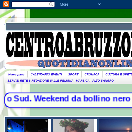
Home page
CALENDARIO EVENTI
SPORT
CRONACA
CULTURA E SPET
SERVIZI RETE 8 REDAZIONE VALLE PELIGNA - MARSICA - ALTO SANGRO
Sud. Weekend da bollino nero per l'e