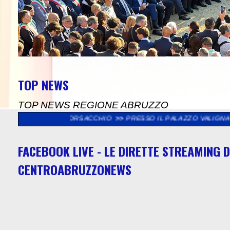
TOP NEWS
TOP NEWS REGIONE ABRUZZO
SERVA BORSACCHIO
>>
PRESSO IL PALAZZO VALIGNANI DI TORREV
FACEBOOK LIVE - LE DIRETTE STREAMING D
CENTROABRUZZONEWS