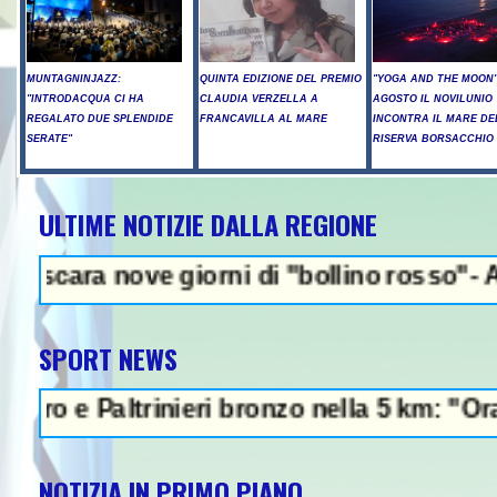
MUNTAGNINJAZZ:
QUINTA EDIZIONE DEL PREMIO
"YOGA AND THE MOON":
"INTRODACQUA CI HA
CLAUDIA VERZELLA A
AGOSTO IL NOVILUNIO
REGALATO DUE SPLENDIDE
FRANCAVILLA AL MARE
INCONTRA IL MARE DE
SERATE"
RISERVA BORSACCHIO
ULTIME NOTIZIE DALLA REGIONE
NEWS IN EVID
nove giorni di "bollino rosso"- Allerta in
SPORT NEWS
 Paltrinieri bronzo nella 5 km: "Ora ci dive
NOTIZIA IN PRIMO PIANO