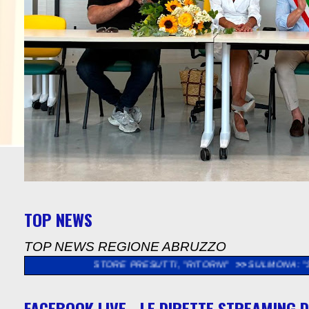
TOP NEWS
TOP NEWS REGIONE ABRUZZO
 NESTORE PRESUTTI, "RITORNI"
>>
SULMONA: "SOPRALLUOGO NE
FACEBOOK LIVE - LE DIRETTE STREAMING D