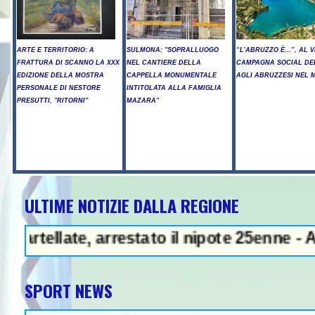
ARTE E TERRITORIO: A
SULMONA: "SOPRALLUOGO
“L’ABRUZZO È…”, AL V
FRATTURA DI SCANNO LA XXX
NEL CANTIERE DELLA
CAMPAGNA SOCIAL DE
EDIZIONE DELLA MOSTRA
CAPPELLA MONUMENTALE
AGLI ABRUZZESI NEL
PERSONALE DI NESTORE
INTITOLATA ALLA FAMIGLIA
PRESUTTI, "RITORNI"
MAZARA"
ULTIME NOTIZIE DALLA REGIONE
- Arresto illegale e peculato, in c
te, arrestato il nipote 25enne - A Chieti S
SPORT NEWS