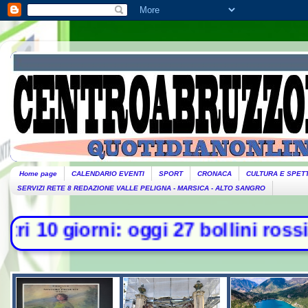
Home page
CALENDARIO EVENTI
SPORT
CRONACA
CULTURA E SPET
SERVIZI RETE 8 REDAZIONE VALLE PELIGNA - MARSICA - ALTO SANGRO
i: oggi 27 bollini rossi, venerdì a