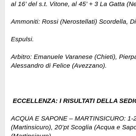
al 16’ del s.t. Vitone, al 45’ + 3 La Gatta (Ne
Ammoniti: Rossi (Nerostellati) Scordella, D
Espulsi.
Arbitro: Emanuele Varanese (Chieti), Pierpa
Alessandro di Felice (Avezzano).
ECCELLENZA: I RISULTATI DELLA SED
ACQUA E SAPONE – MARTINSICURO: 1-2 6
(Martinsicuro), 20’pt Scoglia (Acqua e Sap
(Martinsicuro)