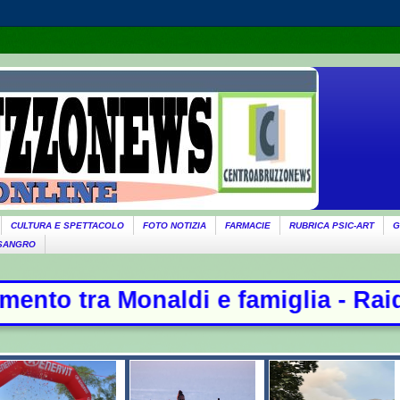
CULTURA E SPETTACOLO
FOTO NOTIZIA
FARMACIE
RUBRICA PSIC-ART
G
 SANGRO
 e famiglia - Raid russi su Kiev, 