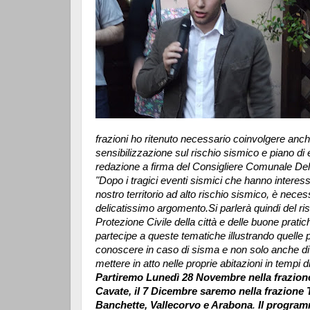
frazioni ho ritenuto necessario coinvolgere anche 
sensibilizzazione sul rischio sismico e piano d
redazione a firma del Consigliere Comunale De
"Dopo i tragici eventi sismici che hanno interessa
nostro territorio ad alto rischio sismico, è nece
delicatissimo argomento.Si parlerà quindi del r
Protezione Civile della città e delle buone pratic
partecipe a queste tematiche illustrando quelle p
conoscere in caso di sisma e non solo anche di 
mettere in atto nelle proprie abitazioni in tempi d
Partiremo Lunedì 28 Novembre nella frazione
Cavate, il 7 Dicembre saremo nella frazione T
Banchette, Vallecorvo e Arabona
.
Il program