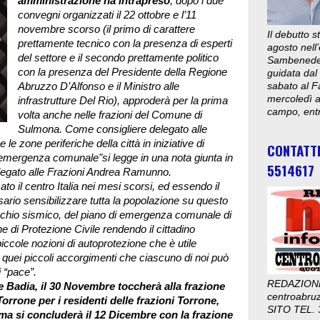
amministrazione ha intrapreso
, dopo i due
convegni organizzati il 22 ottobre e l’11
novembre scorso (il primo di carattere
Il debutto 
prettamente tecnico con la presenza di esperti
agosto nell’
del settore e il secondo prettamente politico
Sambenedett
con la presenza del Presidente della Regione
guidata dal
Abruzzo D’Alfonso e il Ministro alle
sabato al F
mercoledì al
infrastrutture Del Rio), approderà per la prima
campo, entr
volta anche nelle frazioni del Comune di
Sulmona. Come consigliere delegato alle
le zone periferiche della città in iniziative di
CONTATT
i emergenza comunale"si legge in una nota giunta in
5514617
legato alle Frazioni Andrea Ramunno.
to il centro Italia nei mesi scorsi, ed essendo il
ssario sensibilizzare tutta la popolazione su questo
ischio sismico, del piano di emergenza comunale di
he di Protezione Civile rendendo il cittadino
iccole nozioni di autoprotezione che è utile
quei piccoli accorgimenti che ciascuno di noi può
i “pace”.
REDAZION
 Badia, il 30 Novembre toccherà alla frazione
centroabru
orrone per i residenti delle frazioni Torrone,
SITO TEL. 
ma si concluderà il 12 Dicembre con la frazione