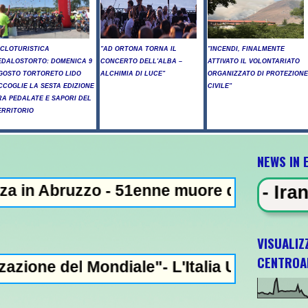
ICLOTURISTICA
"AD ORTONA TORNA IL
"INCENDI, FINALMENTE
EDALOSTORTO: DOMENICA 9
CONCERTO DELL'ALBA –
ATTIVATO IL VOLONTARIATO
GOSTO TORTORETO LIDO
ALCHIMIA DI LUCE"
ORGANIZZATO DI PROTEZIONE
CCOGLIE LA SESTA EDIZIONE
CIVILE"
RA PEDALATE E SAPORI DEL
ERRITORIO
NEWS IN 
zo - 51enne muore dopo lo schianto contro 
 IN EVIDENZA - Iran: "Raggiunto 
VISUALIZ
CENTROA
ondiale"- L'Italia U21 il 5 ottobre a Pesca