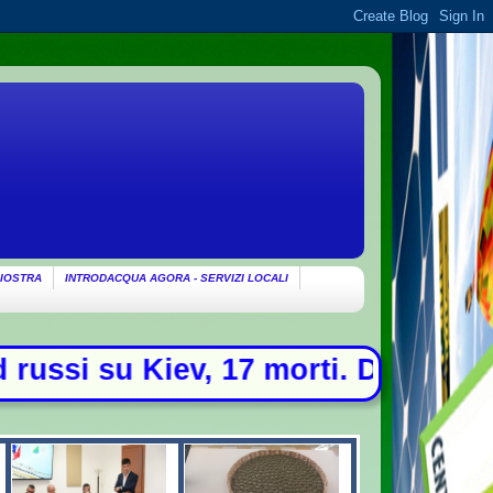
IOSTRA
INTRODACQUA AGORA - SERVIZI LOCALI
17 morti. Drone con esplosivo trova