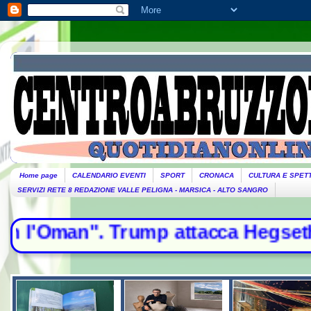
Home page
CALENDARIO EVENTI
SPORT
CRONACA
CULTURA E SPET
SERVIZI RETE 8 REDAZIONE VALLE PELIGNA - MARSICA - ALTO SANGRO
mp attacca Hegseth - Il Papa arriv