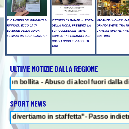
IL CAMMINO DEI BRIGANTI SI
VITTORIO CAMAIANI, IL POETA
VACANZE LUCHESI, PA
RINNOVA: ECCO LA 7ª
DELLA MODA, PRESENTA LA
GRANDI EVENTI TRA M
EDIZIONE DELLA GUIDA
SUA COLLEZIONE “SENZA
CANTINE APERTE, ART
FIRMATA DA LUCA GIANOTTI
CONFINI” AL LAVANDETO DI
CULTURA
COLLELONGO IL 7 AGOSTO
2026
ULTIME NOTIZIE DALLA REGIONE
ollita - Abuso di alcol fuori dalla discote
SPORT NEWS
tiamo in staffetta"- Passo indietro della F