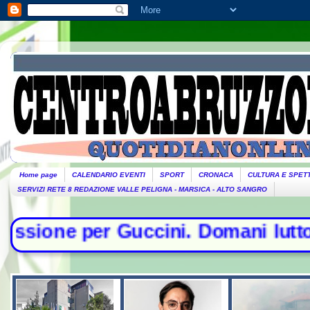
Home page
CALENDARIO EVENTI
SPORT
CRONACA
CULTURA E SPET
SERVIZI RETE 8 REDAZIONE VALLE PELIGNA - MARSICA - ALTO SANGRO
ccini. Domani lutto cittadino- Cont