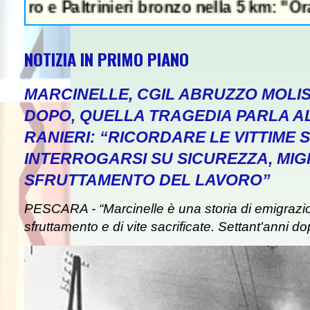
Paltrinieri bronzo nella 5 km: "Ora ci diver
NOTIZIA IN PRIMO PIANO
MARCINELLE, CGIL ABRUZZO MOLIS
DOPO, QUELLA TRAGEDIA PARLA A
RANIERI: “RICORDARE LE VITTIME S
INTERROGARSI SU SICUREZZA, MIG
SFRUTTAMENTO DEL LAVORO”
PESCARA - “Marcinelle è una storia di emigrazion
sfruttamento e di vite sacrificate. Settant'anni do