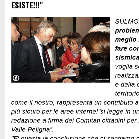
ESISTE!!!"
SULMO
problem
meglio 
fare co
sismica
voglia 
realizz
e della 
territor
come il nostro, rappresenta un contributo a
più sicuro per le aree interne!"si legge in u
redazione a firma dei Comitati cittadini per
Valle Peligna”.
"E' questa la conclusione che ci sentiamo di