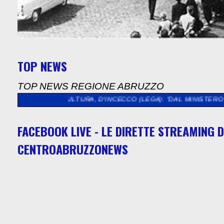
TOP NEWS
TOP NEWS REGIONE ABRUZZO
>>
CULTURA, D'INCECCO (LEGA): "DAL MINISTERO QUASI 5 MILI
FACEBOOK LIVE - LE DIRETTE STREAMING D
CENTROABRUZZONEWS