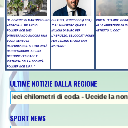
"IL COMUNE DI MARTINSICURO
CULTURA, D'INCECCO (LEGA):
CHIETI: "FIAMME VICIN
APPROVA IL BILANCIO
"DAL MINISTERO QUASI 5
ALLE ABITAZIONI FILIP
POLISERVICE 2025
MILIONI DI EURO PER
ATTIVATO IL COC"
DIMOSTRANDO ANCORA UNA
L'ABRUZZO. SBLOCCATI FONDI
VOLTA SENSO DI
PER CELANO E FARA SAN
RESPONSABILITÀ E VOLONTÀ
MARTINO"
DI CONTRIBUIRE AD UNA
GESTIONE EFFICACE E
VIRTUOSA DELLA SOCIETÀ
POLISERVICE S.P.A."
ULTIME NOTIZIE DALLA REGIONE
NEWS IN EVIDENZA - Sparato
 chilometri di coda - Uccide la nonna a mar
SPORT NEWS