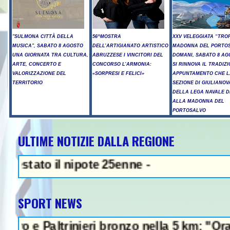
"SULMONA CITTÀ DELLA
56^MOSTRA
XXV VELEGGIATA “TRO
MUSICA", SABATO 8 AGOSTO
DELL’ARTIGIANATO ARTISTICO
MADONNA DEL PORTOS
UNA GIORNATA TRA CULTURA,
ABRUZZESE I VINCITORI DEL
DOMANI, SABATO 8 AG
ARTE, CONCERTO E
CONCORSO L’ARMONIA:
SI RINNOVA IL TRADIZ
VALORIZZAZIONE DEL
«SORPRESI E FELICI»
APPUNTAMENTO CHE L
TERRITORIO
SEZIONE DI GIULIANOV
DELLA LEGA NAVALE D
ALLA MADONNA DEL
PORTOSALVO
ULTIME NOTIZIE DALLA REGIONE
NEWS IN EVIDENZA - Sparato
to il nipote 25enne -
SPORT NEWS
Paltrinieri bronzo nella 5 km: "Ora ci diver