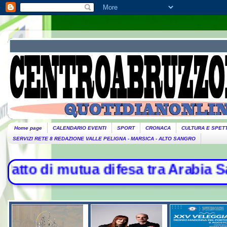
Home page
CALENDARIO EVENTI
SPORT
CRONACA
CULTURA E SPET
SERVIZI RETE 8 REDAZIONE VALLE PELIGNA - MARSICA - ALTO SANGRO
difesa tra Arabia Saudita, Turchia 