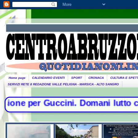
Home page
CALENDARIO EVENTI
SPORT
CRONACA
CULTURA E SPET
SERVIZI RETE 8 REDAZIONE VALLE PELIGNA - MARSICA - ALTO SANGRO
ini. Domani lutto cittadino- Conte 