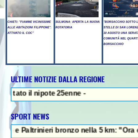
CHIETI: "FIAMME VICINISSIME
SULMONA: APERTA LA NUOVA
"BORSACCHIO SOTTO 
ALLE ABITAZIONI FILIPPONE":
ROTATORIA
STELLE DI SAN LORENZ
ATTIVATO IL COC"
10 AGOSTO UNA SERAT
COMUNITÀ NEL QUART
BORSACCHIO
ULTIME NOTIZIE DALLA REGIONE
NEWS IN EVIDENZA - Sparator
 il nipote 25enne -
SPORT NEWS
ltrinieri bronzo nella 5 km: "Ora ci diverti