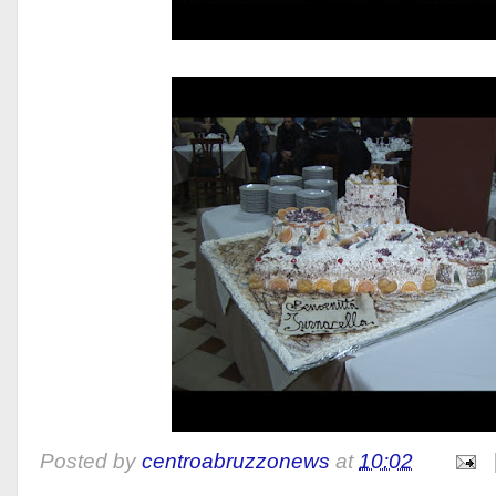
Posted by
centroabruzzonews
at
10:02