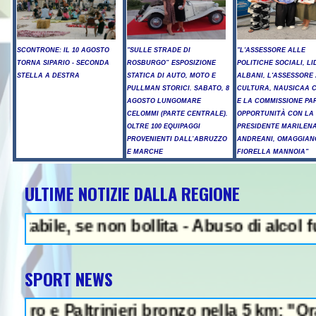
SCONTRONE: IL 10 AGOSTO
"SULLE STRADE DI
"L'ASSESSORE ALLE
TORNA SIPARIO - SECONDA
ROSBURGO” ESPOSIZIONE
POLITICHE SOCIALI, LI
STELLA A DESTRA
STATICA DI AUTO, MOTO E
ALBANI, L'ASSESSORE
PULLMAN STORICI. SABATO, 8
CULTURA, NAUSICAA 
AGOSTO LUNGOMARE
E LA COMMISSIONE PA
CELOMMI (PARTE CENTRALE).
OPPORTUNITÀ CON LA
OLTRE 100 EQUIPAGGI
PRESIDENTE MARILEN
PROVENIENTI DALL’ABRUZZO
ANDREANI, OMAGGIAN
E MARCHE
FIORELLA MANNOIA"
ULTIME NOTIZIE DALLA REGIONE
N
, se non bollita - Abuso di alcol fuori da
SPORT NEWS
altrinieri bronzo nella 5 km: "Ora ci divert