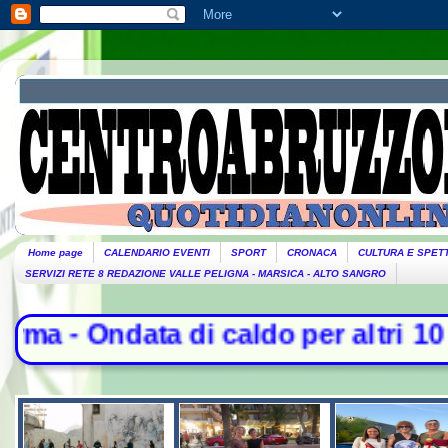
Home page
CALENDARIO EVENTI
SPORT
CRONACA
CULTURA E SPET
SERVIZI RETE 8 REDAZIONE VALLE PELIGNA - MARSICA - ALTO SANGRO
i caldo per altri 10 giorni: oggi 2