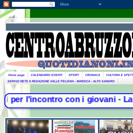
Home page
CALENDARIO EVENTI
SPORT
CRONACA
CULTURA E SPET
SERVIZI RETE 8 REDAZIONE VALLE PELIGNA - MARSICA - ALTO SANGRO
ro con i giovani - La Camera nega l