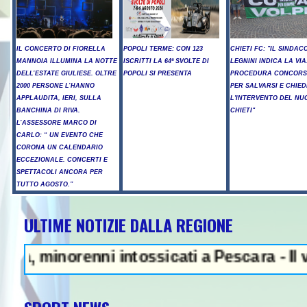
IL CONCERTO DI FIORELLA
POPOLI TERME: CON 123
CHIETI FC: "IL SINDAC
MANNOIA ILLUMINA LA NOTTE
ISCRITTI LA 64ª SVOLTE DI
LEGNINI INDICA LA VIA
DELL’ESTATE GIULIESE. OLTRE
POPOLI SI PRESENTA
PROCEDURA CONCORS
2000 PERSONE L’HANNO
PER SALVARSI E CHIED
APPLAUDITA, IERI, SULLA
L'INTERVENTO DEL NU
BANCHINA DI RIVA.
CHIETI"
L’ASSESSORE MARCO DI
CARLO: “ UN EVENTO CHE
CORONA UN CALENDARIO
ECCEZIONALE. CONCERTI E
SPETTACOLI ANCORA PER
TUTTO AGOSTO.”
ULTIME NOTIZIE DALLA REGIONE
NEWS IN EV
minorenni intossicati a Pescara - Il vento 