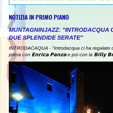
NOTIZIA IN PRIMO PIANO
MUNTAGNINJAZZ: "INTRODACQUA 
DUE SPLENDIDE SERATE"
INTRODACAQUA - "Introdacqua ci ha regalato d
prima con 𝗘𝗻𝗿𝗶𝗰𝗮 𝗣𝗮𝗻𝘇𝗮 e poi con la 𝗕𝗶𝗹𝗹𝘆 𝗕𝗿