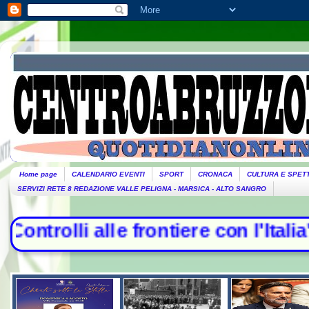
Home page
CALENDARIO EVENTI
SPORT
CRONACA
CULTURA E SPET
SERVIZI RETE 8 REDAZIONE VALLE PELIGNA - MARSICA - ALTO SANGRO
i alle frontiere con l'Italia", la r