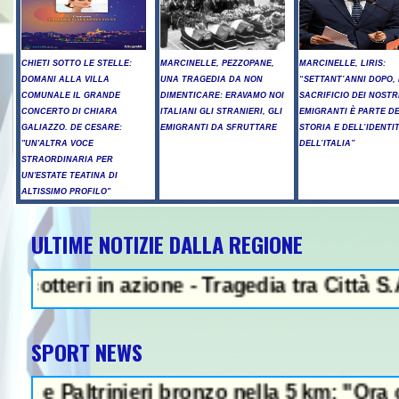
CHIETI SOTTO LE STELLE:
MARCINELLE, PEZZOPANE,
MARCINELLE, LIRIS:
DOMANI ALLA VILLA
UNA TRAGEDIA DA NON
“SETTANT’ANNI DOPO, 
COMUNALE IL GRANDE
DIMENTICARE: ERAVAMO NOI
SACRIFICIO DEI NOSTR
CONCERTO DI CHIARA
ITALIANI GLI STRANIERI, GLI
EMIGRANTI È PARTE D
GALIAZZO. DE CESARE:
EMIGRANTI DA SFRUTTARE
STORIA E DELL’IDENTI
"UN'ALTRA VOCE
DELL’ITALIA”
STRAORDINARIA PER
UN'ESTATE TEATINA DI
ALTISSIMO PROFILO"
ULTIME NOTIZIE DALLA REGIONE
NEWS IN EVIDENZA - Prot
 in azione - Tragedia tra Città S.Angelo e
SPORT NEWS
inieri bronzo nella 5 km: "Ora ci divertiam