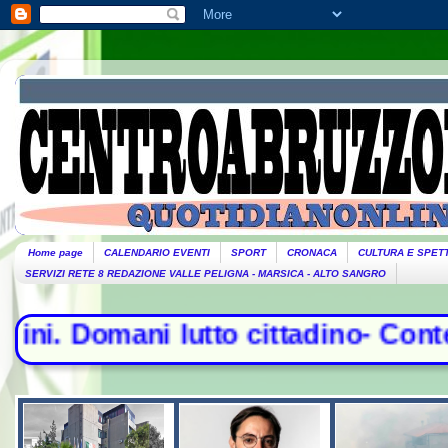
Home page
CALENDARIO EVENTI
SPORT
CRONACA
CULTURA E SPET
SERVIZI RETE 8 REDAZIONE VALLE PELIGNA - MARSICA - ALTO SANGRO
tto cittadino- Conte sfida la commi