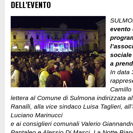
DELL'EVENTO
SULMO
evento 
program
l’assoc
sociale
a prend
In data 
rappres
Camillo
lettera al Comune di Sulmona indirizzata a
Ranalli, alla vice sindaco Luisa Taglieri, al
Luciano Marinucci
e ai consiglieri comunali Valerio Giannand
Pantaleo e Alessio Di Masci. La Notte Bianc