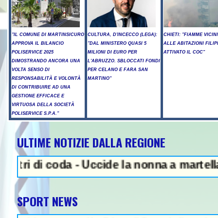
"IL COMUNE DI MARTINSICURO
CULTURA, D'INCECCO (LEGA):
CHIETI: "FIAMME VICIN
APPROVA IL BILANCIO
"DAL MINISTERO QUASI 5
ALLE ABITAZIONI FILIP
POLISERVICE 2025
MILIONI DI EURO PER
ATTIVATO IL COC"
DIMOSTRANDO ANCORA UNA
L'ABRUZZO. SBLOCCATI FONDI
VOLTA SENSO DI
PER CELANO E FARA SAN
RESPONSABILITÀ E VOLONTÀ
MARTINO"
DI CONTRIBUIRE AD UNA
GESTIONE EFFICACE E
VIRTUOSA DELLA SOCIETÀ
POLISERVICE S.P.A."
ULTIME NOTIZIE DALLA REGIONE
 IN EVIDENZA - Sparatoria in una
di coda - Uccide la nonna a martellate, arr
SPORT NEWS