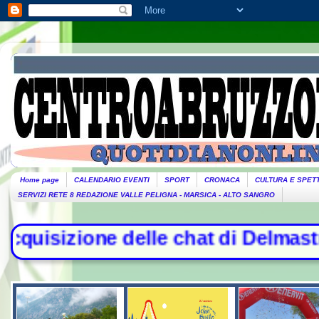
Home page
CALENDARIO EVENTI
SPORT
CRONACA
CULTURA E SPET
SERVIZI RETE 8 REDAZIONE VALLE PELIGNA - MARSICA - ALTO SANGRO
elle chat di Delmastro. Tensione i