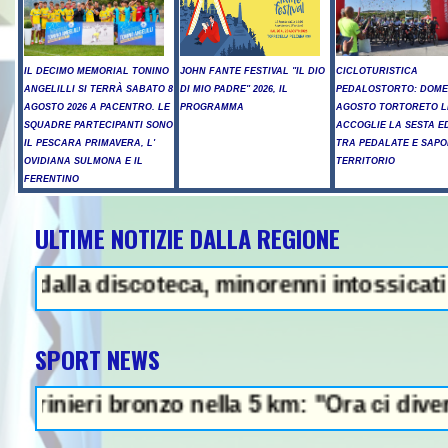
IL DECIMO MEMORIAL TONINO
JOHN FANTE FESTIVAL "IL DIO
CICLOTURISTICA
ANGELILLI SI TERRÀ SABATO 8
DI MIO PADRE" 2026, IL
PEDALOSTORTO: DOME
AGOSTO 2026 A PACENTRO. LE
PROGRAMMA
AGOSTO TORTORETO L
SQUADRE PARTECIPANTI SONO
ACCOGLIE LA SESTA E
IL PESCARA PRIMAVERA, L'
TRA PEDALATE E SAPO
OVIDIANA SULMONA E IL
TERRITORIO
FERENTINO
ULTIME NOTIZIE DALLA REGIONE
A - Iran: "Raggiunto l'accordo co
a discoteca, minorenni intossicati a Pesca
SPORT NEWS
i bronzo nella 5 km: "Ora ci divertiamo in 