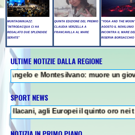
MUNTAGNINJAZZ:
QUINTA EDIZIONE DEL PREMIO
"YOGA AND THE MOON":
"INTRODACQUA CI HA
CLAUDIA VERZELLA A
AGOSTO IL NOVILUNIO
REGALATO DUE SPLENDIDE
FRANCAVILLA AL MARE
INCONTRA IL MARE DE
SERATE"
RISERVA BORSACCHIO
ULTIME NOTIZIE DALLA REGIONE
 - Raid russi su Kiev, tre morti t
lo e Montesilvano: muore un giovane - In A
SPORT NEWS
ni, agli Europei il quinto oro nei tuffi sin
NOTIZIA IN PRIMO PIANO