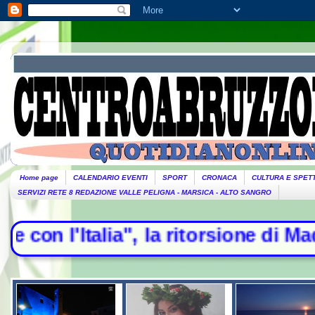
Home page
CALENDARIO EVENTI
SPORT
CRONACA
CULTURA E SPET
SERVIZI RETE 8 REDAZIONE VALLE PELIGNA - MARSICA - ALTO SANGRO
talia", la ritorsione di Madrid - E