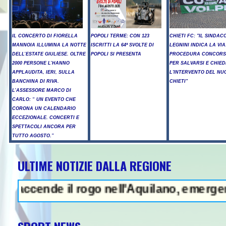
IL CONCERTO DI FIORELLA
POPOLI TERME: CON 123
CHIETI FC: "IL SINDAC
MANNOIA ILLUMINA LA NOTTE
ISCRITTI LA 64ª SVOLTE DI
LEGNINI INDICA LA VIA
DELL’ESTATE GIULIESE. OLTRE
POPOLI SI PRESENTA
PROCEDURA CONCORS
2000 PERSONE L’HANNO
PER SALVARSI E CHIED
APPLAUDITA, IERI, SULLA
L'INTERVENTO DEL NU
BANCHINA DI RIVA.
CHIETI"
L’ASSESSORE MARCO DI
CARLO: “ UN EVENTO CHE
CORONA UN CALENDARIO
ECCEZIONALE. CONCERTI E
SPETTACOLI ANCORA PER
TUTTO AGOSTO.”
ULTIME NOTIZIE DALLA REGIONE
ump, "abbiamo molte munizioni, pu
ccende il rogo nell'Aquilano, emergenza in 