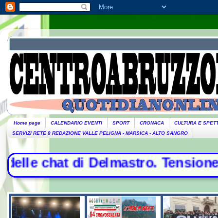
Home page
CALENDARIO EVENTI
SPORT
CRONACA
CULTURA E SPET
SERVIZI RETE 8 REDAZIONE VALLE PELIGNA - MARSICA - ALTO SANGRO
i Delmastro. Tensione in Aula, urla