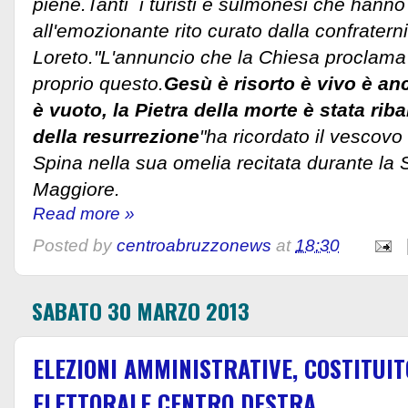
piene.Tanti i turisti e sulmonesi che hanno 
all'emozionante rito curato dalla confratern
Loreto."L'annuncio che la Chiesa proclama
proprio questo.
Gesù è risorto è vivo è an
è vuoto, la Pietra della morte è stata rib
della resurrezione
"ha ricordato il vescov
Spina nella sua omelia recitata durante la
Maggiore.
Read more »
Posted by
centroabruzzonews
at
18:30
SABATO 30 MARZO 2013
ELEZIONI AMMINISTRATIVE, COSTITUI
ELETTORALE CENTRO DESTRA