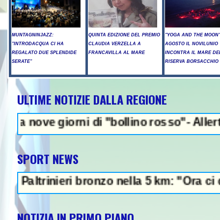
MUNTAGNINJAZZ:
QUINTA EDIZIONE DEL PREMIO
"YOGA AND THE MOON":
"INTRODACQUA CI HA
CLAUDIA VERZELLA A
AGOSTO IL NOVILUNIO
REGALATO DUE SPLENDIDE
FRANCAVILLA AL MARE
INCONTRA IL MARE DE
SERATE"
RISERVA BORSACCHIO
ULTIME NOTIZIE DALLA REGIONE
NEWS IN EVIDENZA 
rni di "bollino rosso"- Allerta incendi in
SPORT NEWS
ieri bronzo nella 5 km: "Ora ci divertiamo i
NOTIZIA IN PRIMO PIANO