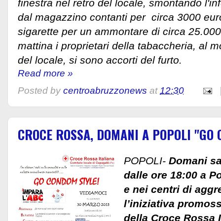
finestra nel retro del locale, smontando l'in
dal magazzino contanti per circa 3000 euro
sigarette per un ammontare di circa 25.00
mattina i proprietari della tabaccheria, al 
del locale, si sono accorti del furto.
Read more »
Posted by
centroabruzzonews
at
12:30
CROCE ROSSA, DOMANI A POPOLI "GO 
POPOLI-
Domani sa
dalle ore 18:00 a Po
e nei centri di agg
l’iniziativa promos
della Croce Rossa I