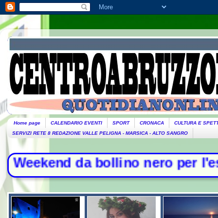
Home page
CALENDARIO EVENTI
SPORT
CRONACA
CULTURA E SPET
SERVIZI RETE 8 REDAZIONE VALLE PELIGNA - MARSICA - ALTO SANGRO
 da bollino nero per l'esodo - Il g