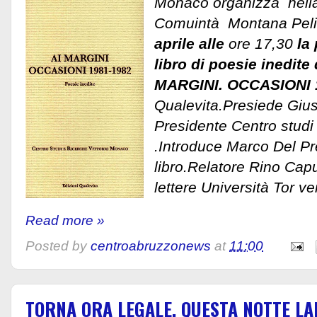
Monaco organizza nella
Comuintà Montana Pel
aprile alle
ore 17,30
la
libro di poesie inedite
MARGINI. OCCASIONI 
Qualevita.Presiede Giu
Presidente Centro studi
.Introduce Marco Del Pre
libro.Relatore Rino Capu
lettere Università Tor ve
Read more »
Posted by
centroabruzzonews
at
11:00
TORNA ORA LEGALE, QUESTA NOTTE LA