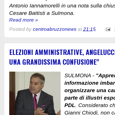
Antonio Iannamorelli in una nota sulla chi
Cesare Battisti a Sulmona.
Read more »
Posted by
centroabruzzonews
at
21:15
ELEZIONI AMMINISTRATIVE, ANGELUCC
UNA GRANDISSIMA CONFUSIONE"
SULMONA -
"Appren
informazione imbara
organizzare una ca
parte di illustri esp
PDL
. Considerato ch
Gianni Chiodi, non 