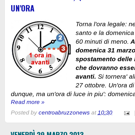
UN'ORA
Torna l'ora legale: n
santo e la domenica 
60 minuti di meno.
A
domenica 31 marzo s
spostamento delle l
che dovranno esser
avanti.
Si tornera' a
27 ottobre. Un'ora d
dunque, ma un'ora di luce in piu': domenic
Read more »
Posted by
centroabruzzonews
at
10:30
VENERDÌ 29 MARZO 2013