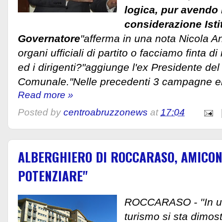
logica, pur avendo 
considerazione Istit
Governatore
"afferma in una nota Nicola A
organi ufficiali di partito o facciamo finta 
ed i dirigenti?"aggiunge l'ex Presidente del
Comunale."Nelle precedenti 3 campagne ele
Read more »
Posted by
centroabruzzonews
at
17:04
ALBERGHIERO DI ROCCARASO, AMICON
POTENZIARE"
ROCCARASO - ''In un
turismo si sta dimos