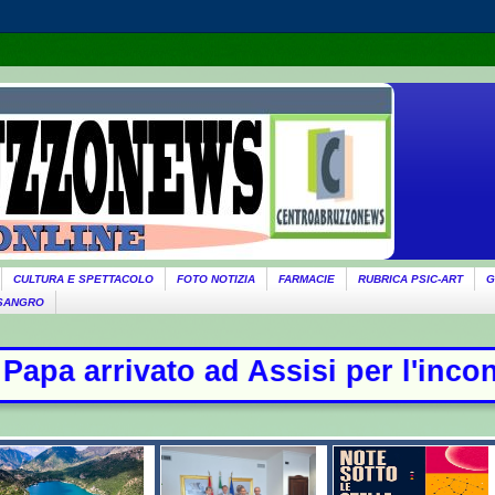
CULTURA E SPETTACOLO
FOTO NOTIZIA
FARMACIE
RUBRICA PSIC-ART
G
 SANGRO
ssisi per l'incontro con i giovani 