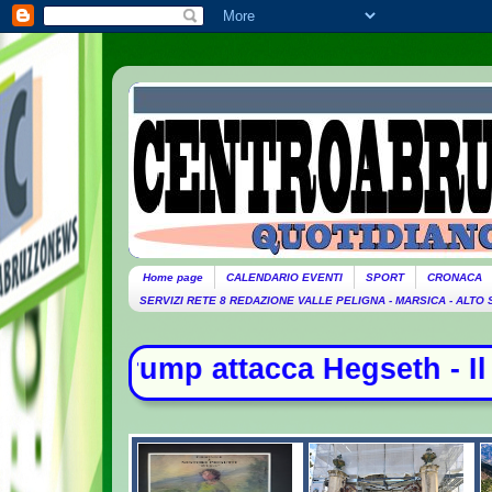
Home page
CALENDARIO EVENTI
SPORT
CRONACA
SERVIZI RETE 8 REDAZIONE VALLE PELIGNA - MARSICA - ALTO
ca Hegseth - Il Papa arrivato ad A