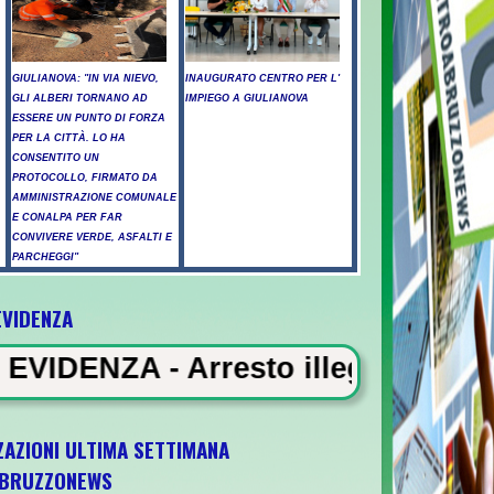
GIULIANOVA: "IN VIA NIEVO,
INAUGURATO CENTRO PER L'
GLI ALBERI TORNANO AD
IMPIEGO A GIULIANOVA
ESSERE UN PUNTO DI FORZA
PER LA CITTÀ. LO HA
CONSENTITO UN
PROTOCOLLO, FIRMATO DA
AMMINISTRAZIONE COMUNALE
E CONALPA PER FAR
CONVIVERE VERDE, ASFALTI E
PARCHEGGI"
EVIDENZA
esto illegale e peculato, in carce
ZAZIONI ULTIMA SETTIMANA
BRUZZONEWS