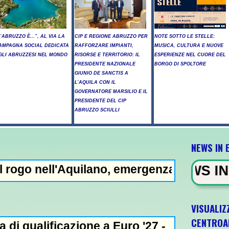
L’ABRUZZO È…”, AL VIA LA
CIP E REGIONE ABRUZZO PER
NOTE SOTTO LE STELLE:
AMPAGNA SOCIAL DEDICATA
RAFFORZARE IMPIANTI,
MUSICA, CULTURA E NUOVE
GLI ABRUZZESI NEL MONDO
RISORSE E TERRITORIO: IL
ESPERIENZE NEL CUORE DEL
PRESIDENTE NAZIONALE
BORGO DI SPOLTORE
GIUNIO DE SANCTIS A
L’AQUILA CON IL
GOVERNATORE MARSILIO E IL
PRESIDENTE DEL CIP
ABRUZZO SCIULLI
NEWS IN 
'Aquilano, emergenza in Abruzzo -
NEWS IN EVIDENZA - Arr
VISUALIZ
CENTROA
zione a Euro '27 -