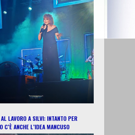
AL LAVORO A SILVI: INTANTO PER
O C’È ANCHE L’IDEA MANCUSO