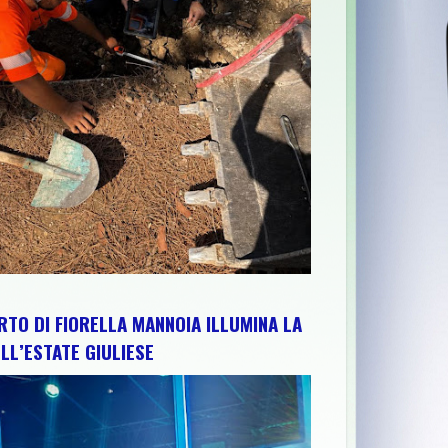
EL CIP ABRUZZO SCIULLI
>>
NOTE SOTTO LE STELLE: MUSICA, 
RTO DI FIORELLA MANNOIA ILLUMINA LA
LL’ESTATE GIULIESE