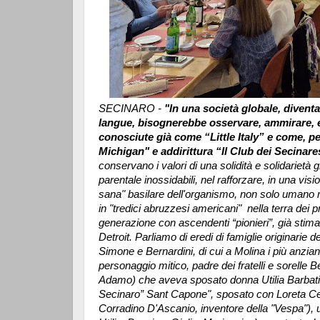
SECINARO -
"In una società globale, diventat
langue, bisognerebbe osservare, ammirare, 
conosciute già come “Little Italy” e come, 
Michigan" e addirittura “Il Club dei Secinare
conservano i valori di una solidità e solidarietà gr
parentale inossidabili, nel rafforzare, in una visi
sana" basilare dell'organismo, non solo umano 
in "tredici abruzzesi americani" nella terra dei 
generazione con ascendenti “pionieri”, già stimati
Detroit. Parliamo di eredi di famiglie originarie
Simone e Bernardini, di cui a Molina i più anzi
personaggio mitico, padre dei fratelli e sorelle 
Adamo) che aveva sposato donna Utilia Barbati 
Secinaro” Sant Capone", sposato con Loreta Celli
Corradino D'Ascanio, inventore della "Vespa"), u