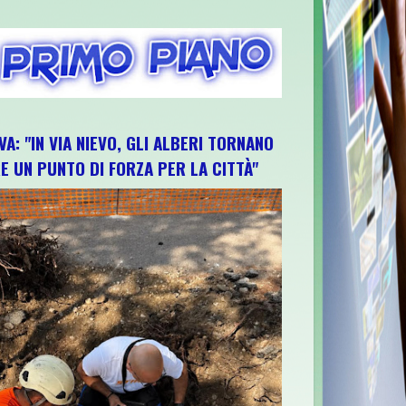
VA: "IN VIA NIEVO, GLI ALBERI TORNANO
E UN PUNTO DI FORZA PER LA CITTÀ"