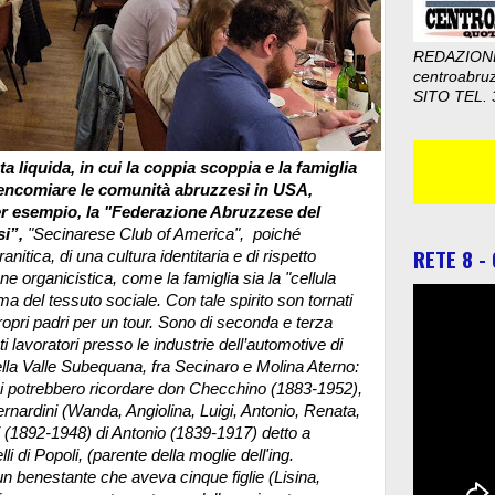
REDAZION
centroabru
SITO TEL. 
a liquida, in cui la coppia scoppia e la famiglia
encomiare le comunità abruzzesi in USA,
per esempio, la "Federazione Abruzzese del
si”,
"Secinarese Club of America", poiché
RETE 8 -
anitica, di una cultura identitaria e di rispetto
one organicistica, come la famiglia sia la "cellula
ma del tessuto sociale.
Con tale spirito son tornati
propri padri per un tour. Sono di seconda e terza
 lavoratori presso le industrie dell’automotive di
 della Valle Subequana, fra Secinaro e Molina Aterno:
ani potrebbero ricordare don Checchino (1883-1952),
Bernardini (Wanda, Angiolina, Luigi, Antonio, Renata,
(1892-1948) di Antonio (1839-1917) detto a
 di Popoli, (parente della moglie dell'ing.
n benestante che aveva cinque figlie (Lisina,