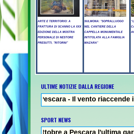
ARTE E TERRITORIO: A
SULMONA: "SOPRALLUOGO
“
FRATTURA DI SCANNO LA XXX
NEL CANTIERE DELLA
C
EDIZIONE DELLA MOSTRA
CAPPELLA MONUMENTALE
A
PERSONALE DI NESTORE
INTITOLATA ALLA FAMIGLIA
PRESUTTI, "RITORNI"
MAZARA"
ULTIME NOTIZIE DALLA REGIONE
 Pescara - Il vento riaccende il rogo nell
SPORT NEWS
ottobre a Pescara l'ultima gara di qualifica