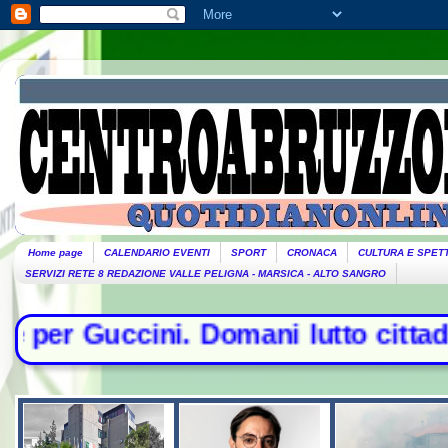
Home page
CALENDARIO EVENTI
SPORT
CRONACA
CULTURA E SPET
SERVIZI RETE 8 REDAZIONE VALLE PELIGNA - MARSICA - ALTO SANGRO
ni lutto cittadino- Conte sfida la 