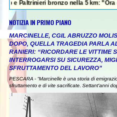
inieri bronzo nella 5 km: "Ora ci divertiamo
NOTIZIA IN PRIMO PIANO
MARCINELLE, CGIL ABRUZZO MOLIS
DOPO, QUELLA TRAGEDIA PARLA A
RANIERI: “RICORDARE LE VITTIME S
INTERROGARSI SU SICUREZZA, MIG
SFRUTTAMENTO DEL LAVORO”
PESCARA - “Marcinelle è una storia di emigrazion
sfruttamento e di vite sacrificate. Settant'anni do