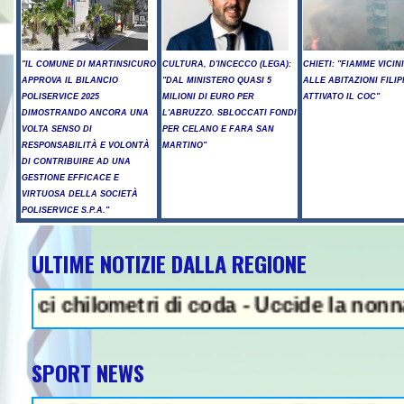
"IL COMUNE DI MARTINSICURO
CULTURA, D'INCECCO (LEGA):
CHIETI: "FIAMME VICIN
APPROVA IL BILANCIO
"DAL MINISTERO QUASI 5
ALLE ABITAZIONI FILIP
POLISERVICE 2025
MILIONI DI EURO PER
ATTIVATO IL COC"
DIMOSTRANDO ANCORA UNA
L'ABRUZZO. SBLOCCATI FONDI
VOLTA SENSO DI
PER CELANO E FARA SAN
RESPONSABILITÀ E VOLONTÀ
MARTINO"
DI CONTRIBUIRE AD UNA
GESTIONE EFFICACE E
VIRTUOSA DELLA SOCIETÀ
POLISERVICE S.P.A."
ULTIME NOTIZIE DALLA REGIONE
NEWS IN EVIDENZA - Sparatoria 
ometri di coda - Uccide la nonna a martella
SPORT NEWS