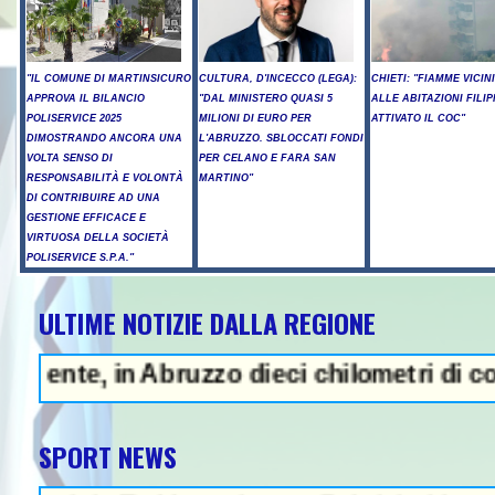
"IL COMUNE DI MARTINSICURO
CULTURA, D'INCECCO (LEGA):
CHIETI: "FIAMME VICIN
APPROVA IL BILANCIO
"DAL MINISTERO QUASI 5
ALLE ABITAZIONI FILIP
POLISERVICE 2025
MILIONI DI EURO PER
ATTIVATO IL COC"
DIMOSTRANDO ANCORA UNA
L'ABRUZZO. SBLOCCATI FONDI
VOLTA SENSO DI
PER CELANO E FARA SAN
RESPONSABILITÀ E VOLONTÀ
MARTINO"
DI CONTRIBUIRE AD UNA
GESTIONE EFFICACE E
VIRTUOSA DELLA SOCIETÀ
POLISERVICE S.P.A."
ULTIME NOTIZIE DALLA REGIONE
NEWS IN E
, in Abruzzo dieci chilometri di coda - Ucc
SPORT NEWS