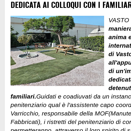
DEDICATA AI COLLOQUI CON I FAMILIAR
VASTO -
maniera
anima e
internat
di Vast
all'app
di un'i
dedicat
detenuti
familiari.
Guidati e coadiuvati da un instanc
penitenziario qual è l'assistente capo coor
Varricchio, responsabile della MOF(Manute
Fabbricati), i ristretti del penitenziario di c
permetteranno, attraverso il loro spirito di sa