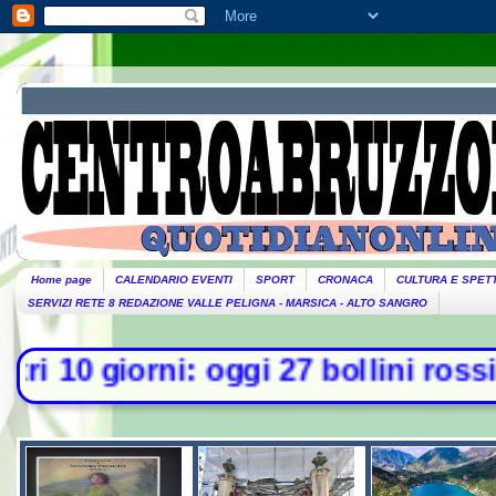
Home page
CALENDARIO EVENTI
SPORT
CRONACA
CULTURA E SPET
SERVIZI RETE 8 REDAZIONE VALLE PELIGNA - MARSICA - ALTO SANGRO
i: oggi 27 bollini rossi, venerdì 