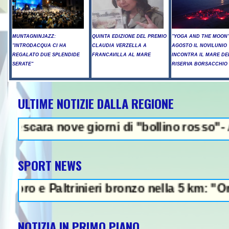
MUNTAGNINJAZZ:
QUINTA EDIZIONE DEL PREMIO
"YOGA AND THE MOON":
"INTRODACQUA CI HA
CLAUDIA VERZELLA A
AGOSTO IL NOVILUNIO
REGALATO DUE SPLENDIDE
FRANCAVILLA AL MARE
INCONTRA IL MARE DE
SERATE"
RISERVA BORSACCHIO
ULTIME NOTIZIE DALLA REGIONE
NEWS IN EVI
nove giorni di "bollino rosso"- Allerta in
SPORT NEWS
 Paltrinieri bronzo nella 5 km: "Ora ci dive
NOTIZIA IN PRIMO PIANO