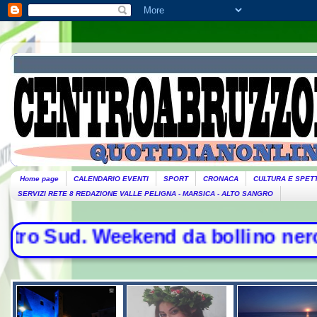
Home page
CALENDARIO EVENTI
SPORT
CRONACA
CULTURA E SPET
SERVIZI RETE 8 REDAZIONE VALLE PELIGNA - MARSICA - ALTO SANGRO
Sud. Weekend da bollino nero per l'