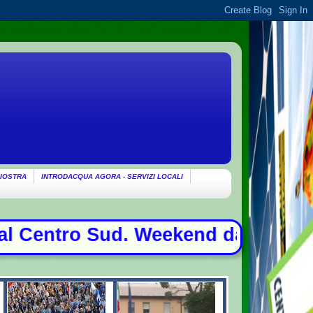
IOSTRA
INTRODACQUA AGORA - SERVIZI LOCALI
d. Weekend da bollino nero per l'es