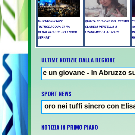
MUNTAGNINJAZZ:
QUINTA EDIZIONE DEL PREMIO
"
"INTRODACQUA CI HA
CLAUDIA VERZELLA A
A
REGALATO DUE SPLENDIDE
FRANCAVILLA AL MARE
I
SERATE"
R
ULTIME NOTIZIE DALLA REGIONE
un giovane - In Abruzzo superati i 39 grad
SPORT NEWS
 oro nei tuffi sincro con Elisa Pizzini - Ta
NOTIZIA IN PRIMO PIANO