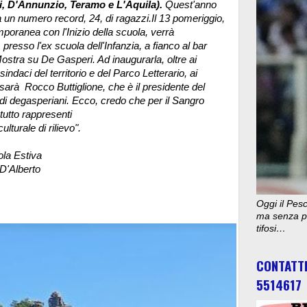
li, D'Annunzio, Teramo e L'Aquila).
Quest'anno
 un numero record, 24, di ragazzi.Il 13 pomeriggio,
poranea con l'Inizio della scuola, verrà
 presso l'ex scuola dell'Infanzia, a fianco al bar
Mostra su De Gasperi.
Ad inaugurarla, oltre ai
sindaci del territorio e del Parco Letterario, ai
 sarà Rocco Buttiglione, che è il presidente del
di degasperiani. Ecco, credo che per il Sangro
 tutto rappresenti
lturale di rilievo".
ola Estiva
D'Alberto
Oggi il Pesc
ma senza pu
tifosi…
CONTATT
5514617