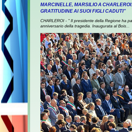
MARCINELLE, MARSILIO A CHARLEROI
GRATITUDINE AI SUOI FIGLI CADUTI”
CHARLEROI - " Il presidente della Regione ha pa
anniversario della tragedia. Inaugurata al Bois...