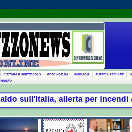
CULTURA E SPETTACOLO
FOTO NOTIZIA
FARMACIE
RUBRICA PSIC-ART
G
 SANGRO
a, allerta per incendi al Centro Su