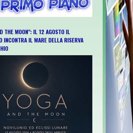
D THE MOON": IL 12 AGOSTO IL
O INCONTRA IL MARE DELLA RISERVA
HIO