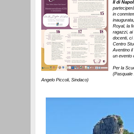
II di Napo
parteciperà
in conmtem
inaugurata,
Royal, la 
ragazzi, ai 
docenti, ci
Centro Stu
Aventino il
un evento cu
Per la Scu
(Pasquale 
Angelo Piccoli, Sindaco)