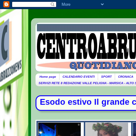
Home page
CALENDARIO EVENTI
SPORT
CRONACA
SERVIZI RETE 8 REDAZIONE VALLE PELIGNA - MARSICA - ALTO
do estivo Il grande caldo sull'Itali