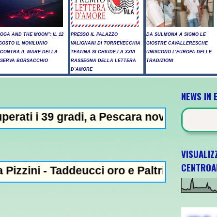
YOGA AND THE MOON": IL 12
PRESSO IL PALAZZO
DA SULMONA A SIGNO LE
GOSTO IL NOVILUNIO
VALIGNANI DI TORREVECCHIA
GIOSTRE CAVALLERESCHE
NCONTRA IL MARE DELLA
TEATINA SI CHIUDE LA XXVI
UNISCONO L’EUROPA DELLE
ISERVA BORSACCHIO
RASSEGNA DELLA LETTERA
TRADIZIONI
D’AMORE
NEWS IN 
i, a Pescara nove giorni di "bollino rosso
VISUALIZ
CENTROA
ddeucci oro e Paltrinieri bronzo nella 5 km: