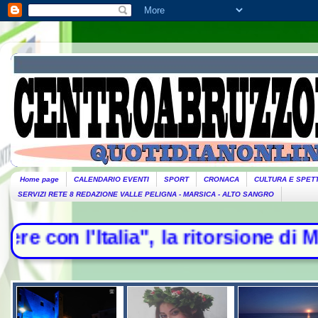
Home page
CALENDARIO EVENTI
SPORT
CRONACA
CULTURA E SPET
SERVIZI RETE 8 REDAZIONE VALLE PELIGNA - MARSICA - ALTO SANGRO
talia", la ritorsione di Madrid - E