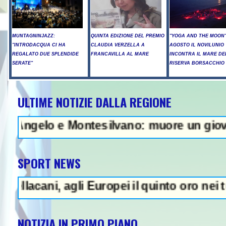
MUNTAGNINJAZZ:
QUINTA EDIZIONE DEL PREMIO
"YOGA AND THE MOON":
"INTRODACQUA CI HA
CLAUDIA VERZELLA A
AGOSTO IL NOVILUNIO
REGALATO DUE SPLENDIDE
FRANCAVILLA AL MARE
INCONTRA IL MARE DE
SERATE"
RISERVA BORSACCHIO
ULTIME NOTIZIE DALLA REGIONE
- Raid russi su Kiev, tre morti tr
o e Montesilvano: muore un giovane - In Ab
SPORT NEWS
i, agli Europei il quinto oro nei tuffi sinc
NOTIZIA IN PRIMO PIANO