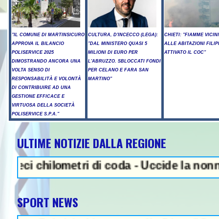
"IL COMUNE DI MARTINSICURO
CULTURA, D'INCECCO (LEGA):
CHIETI: "FIAMME VICIN
APPROVA IL BILANCIO
"DAL MINISTERO QUASI 5
ALLE ABITAZIONI FILIP
POLISERVICE 2025
MILIONI DI EURO PER
ATTIVATO IL COC"
DIMOSTRANDO ANCORA UNA
L'ABRUZZO. SBLOCCATI FONDI
VOLTA SENSO DI
PER CELANO E FARA SAN
RESPONSABILITÀ E VOLONTÀ
MARTINO"
DI CONTRIBUIRE AD UNA
GESTIONE EFFICACE E
VIRTUOSA DELLA SOCIETÀ
POLISERVICE S.P.A."
ULTIME NOTIZIE DALLA REGIONE
NEWS IN EVIDENZA - Sparato
chilometri di coda - Uccide la nonna a mart
SPORT NEWS