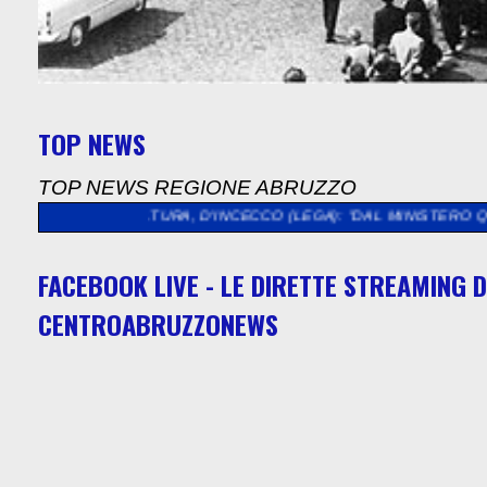
TOP NEWS
TOP NEWS REGIONE ABRUZZO
>
CULTURA, D'INCECCO (LEGA): "DAL MINISTERO QUASI 5 MILIO
FACEBOOK LIVE - LE DIRETTE STREAMING D
CENTROABRUZZONEWS