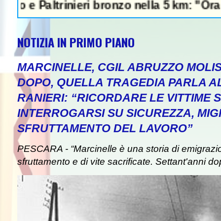
altrinieri bronzo nella 5 km: "Ora ci diver
NOTIZIA IN PRIMO PIANO
MARCINELLE, CGIL ABRUZZO MOLIS
DOPO, QUELLA TRAGEDIA PARLA A
RANIERI: “RICORDARE LE VITTIME S
INTERROGARSI SU SICUREZZA, MIG
SFRUTTAMENTO DEL LAVORO”
PESCARA - “Marcinelle è una storia di emigrazion
sfruttamento e di vite sacrificate. Settant'anni do