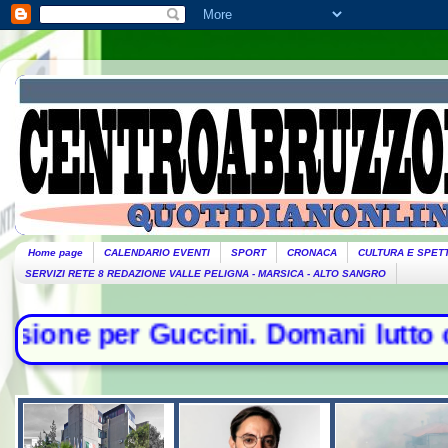
Home page
CALENDARIO EVENTI
SPORT
CRONACA
CULTURA E SPET
SERVIZI RETE 8 REDAZIONE VALLE PELIGNA - MARSICA - ALTO SANGRO
cini. Domani lutto cittadino- Conte