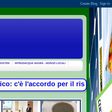
IOSTRA
INTRODACQUA AGORA - SERVIZI LOCALI
er il risarcimento tra Monaldi e fa