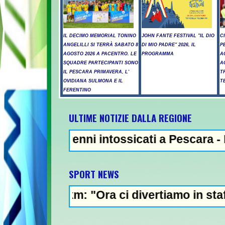
IL DECIMO MEMORIAL TONINO
JOHN FANTE FESTIVAL "IL DIO
C
ANGELILLI SI TERRÀ SABATO 8
DI MIO PADRE" 2026, IL
P
AGOSTO 2026 A PACENTRO. LE
PROGRAMMA
A
SQUADRE PARTECIPANTI SONO
A
IL PESCARA PRIMAVERA, L'
T
OVIDIANA SULMONA E IL
T
FERENTINO
ULTIME NOTIZIE DALLA REGIONE
renni intossicati a Pescara - Il vento ria
SPORT NEWS
km: "Ora ci divertiamo in staffetta"- Passo 