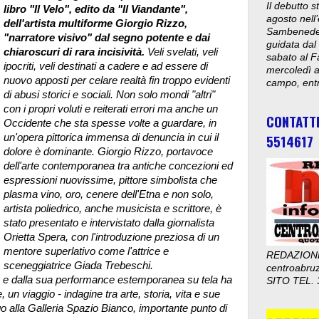
Il debutto 
libro "Il Velo", edito da "Il Viandante",
agosto nell’
dell'artista multiforme Giorgio Rizzo,
Sambenedett
"narratore visivo" dal segno potente e dai
guidata dal
chiaroscuri di rara incisività.
Veli svelati, veli
sabato al F
ipocriti, veli destinati a cadere e ad essere di
mercoledì al
nuovo apposti per celare realtà fin troppo evidenti
campo, entr
di abusi storici e sociali. Non solo mondi "altri"
con i propri voluti e reiterati errori ma anche un
CONTATT
Occidente che sta spesse volte a guardare, in
5514617
un'opera pittorica immensa di denuncia in cui il
dolore è dominante. Giorgio Rizzo, portavoce
dell'arte contemporanea tra antiche concezioni ed
espressioni nuovissime, pittore simbolista che
plasma vino, oro, cenere dell'Etna e non solo,
artista poliedrico, anche musicista e scrittore,
è
stato presentato e intervistato dalla giornalista
Orietta Spera, con l'introduzione preziosa di un
mentore superlativo come l'attrice e
REDAZION
sceneggiatrice Giada Trebeschi.
centroabru
zo e dalla sua performance estemporanea su tela ha
SITO TEL. 
, un viaggio - indagine tra arte, storia, vita e sue
go alla Galleria Spazio Bianco, importante punto di