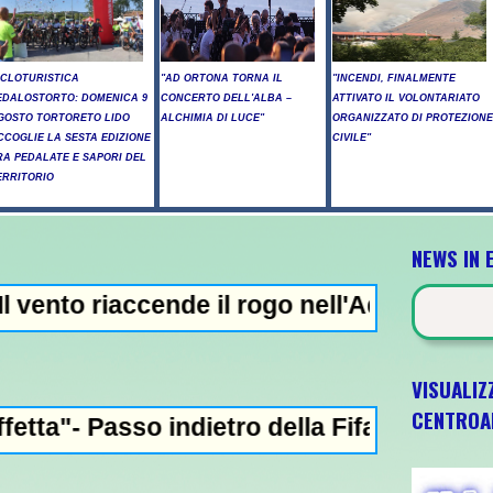
ICLOTURISTICA
"AD ORTONA TORNA IL
"INCENDI, FINALMENTE
EDALOSTORTO: DOMENICA 9
CONCERTO DELL'ALBA –
ATTIVATO IL VOLONTARIATO
GOSTO TORTORETO LIDO
ALCHIMIA DI LUCE"
ORGANIZZATO DI PROTEZIONE
CCOGLIE LA SESTA EDIZIONE
CIVILE"
RA PEDALATE E SAPORI DEL
ERRITORIO
NEWS IN 
ccende il rogo nell'Aquilano, emergenza i
VISUALIZ
CENTROA
indietro della Fifa, "niente privatizzazion