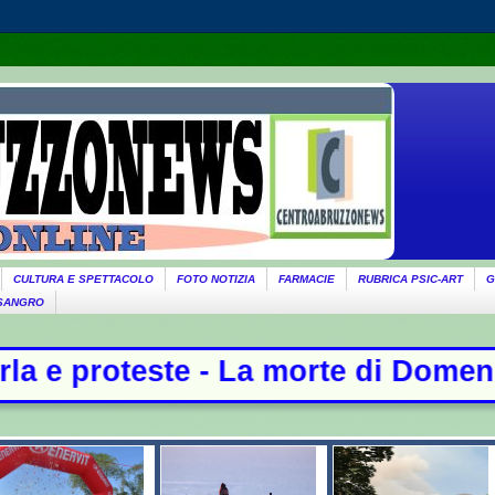
CULTURA E SPETTACOLO
FOTO NOTIZIA
FARMACIE
RUBRICA PSIC-ART
G
 SANGRO
morte di Domenico: c'è l'accordo p