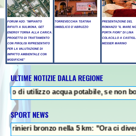
FORUM H2O: "IMPIANTO
TORREVECCHIA TEATINA
PRESENTAZIONE DEL
RIFIUTI A SULMONA, GET
OMBELICO D’ABRUZZO
ROMANZO "IL MARE N
ENERGY TORNA ALLA CARICA.
PORTA FIORI" DI LINA
PROGETTO DI TRATTAMENTO
COLACILLO A CASTIGL
CON PIROLISI RIPRESENTATO
MESSER MARINO
PER LA VALUTAZIONE DI
IMPATTO AMBIENTALE CON
MODIFICHE"
ULTIME NOTIZIE DALLA REGIONE
ZA - Trump, "abbiamo molte muniz
i utilizzo acqua potabile, se non bollita 
SPORT NEWS
eri bronzo nella 5 km: "Ora ci divertiamo i