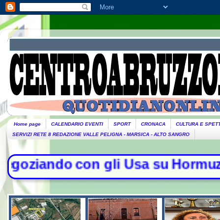
Home page
CALENDARIO EVENTI
SPORT
CRONACA
CULTURA E SPET
SERVIZI RETE 8 REDAZIONE VALLE PELIGNA - MARSICA - ALTO SANGRO
con gli Usa su Hormuz, solo con l'