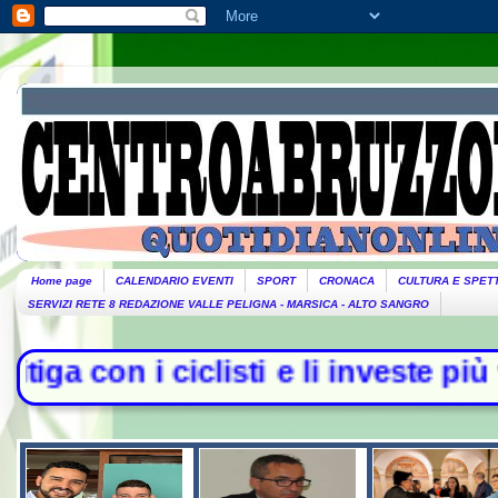
Home page
CALENDARIO EVENTI
SPORT
CRONACA
CULTURA E SPET
SERVIZI RETE 8 REDAZIONE VALLE PELIGNA - MARSICA - ALTO SANGRO
 ciclisti e li investe più volte con