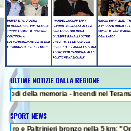
UNIVERSITÀ, GIOVANI
"NARDELLA(CNPP-SPP )
GIRONI DIVINI 2026: "T
DEMOCRATICI E PD: “NESSUN
ESPRIME VICINANZA ALL'EX
A PALAZZO DUCALE P
TRIONFALISMO. IL GOVERNO
SINDACO DI SULMONA
VIVERE IL VINO D’ABR
CONTINUA A
GIUSEPPE RANALLI OLTRE
OGNI LATO"
SOTTOFINANZIARE GLI ATENEI
CHE A TUTTE LE FAMIGLIE
E L’ABRUZZO RESTA FERMO”
DERUBATE E LANCIA LA SFIDA
AI PROSSIMI CANDIDATI ALLE
POLITICHE NAZIONALI"
ULTIME NOTIZIE DALLA REGIONE
della memoria - Incendi nel Teramano, anco
SPORT NEWS
Paltrinieri bronzo nella 5 km: "Ora ci diver