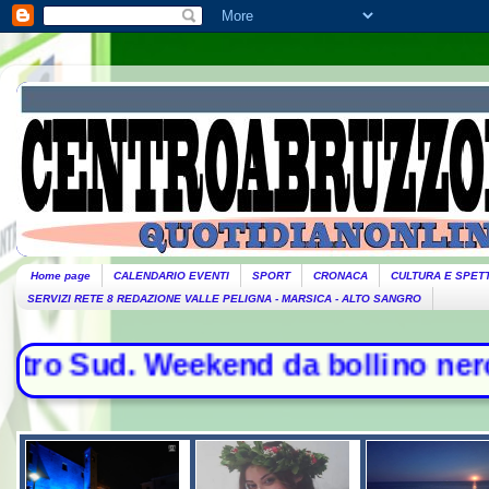
Home page
CALENDARIO EVENTI
SPORT
CRONACA
CULTURA E SPET
SERVIZI RETE 8 REDAZIONE VALLE PELIGNA - MARSICA - ALTO SANGRO
 Sud. Weekend da bollino nero per l'