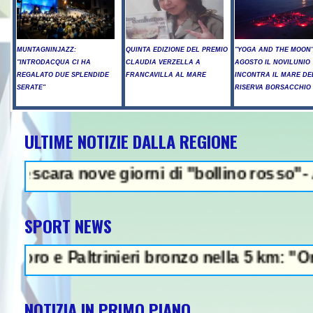
MUNTAGNINJAZZ:
QUINTA EDIZIONE DEL PREMIO
"YOGA AND THE MOON":
"INTRODACQUA CI HA
CLAUDIA VERZELLA A
AGOSTO IL NOVILUNIO
REGALATO DUE SPLENDIDE
FRANCAVILLA AL MARE
INCONTRA IL MARE DE
SERATE"
RISERVA BORSACCHIO
ULTIME NOTIZIE DALLA REGIONE
NEWS IN EVI
 nove giorni di "bollino rosso"- Allerta in
SPORT NEWS
 Paltrinieri bronzo nella 5 km: "Ora ci div
NOTIZIA IN PRIMO PIANO