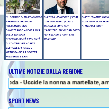
"IL COMUNE DI MARTINSICURO
CULTURA, D'INCECCO (LEGA):
CHIETI: "FIAMME VICIN
APPROVA IL BILANCIO
"DAL MINISTERO QUASI 5
ALLE ABITAZIONI FILIP
POLISERVICE 2025
MILIONI DI EURO PER
ATTIVATO IL COC"
DIMOSTRANDO ANCORA UNA
L'ABRUZZO. SBLOCCATI FONDI
VOLTA SENSO DI
PER CELANO E FARA SAN
RESPONSABILITÀ E VOLONTÀ
MARTINO"
DI CONTRIBUIRE AD UNA
GESTIONE EFFICACE E
VIRTUOSA DELLA SOCIETÀ
POLISERVICE S.P.A."
ULTIME NOTIZIE DALLA REGIONE
ENZA - Sparatoria in una scuola 
 Uccide la nonna a martellate, arrestato il
SPORT NEWS