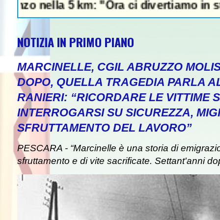
lla 5 km: "Ora ci divertiamo in staffetta"- 
NOTIZIA IN PRIMO PIANO
MARCINELLE, CGIL ABRUZZO MOLIS
DOPO, QUELLA TRAGEDIA PARLA A
RANIERI: “RICORDARE LE VITTIME S
INTERROGARSI SU SICUREZZA, MIG
SFRUTTAMENTO DEL LAVORO”
PESCARA - “Marcinelle è una storia di emigrazion
sfruttamento e di vite sacrificate. Settant'anni do