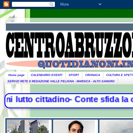
Home page
CALENDARIO EVENTI
SPORT
CRONACA
CULTURA E SPET
SERVIZI RETE 8 REDAZIONE VALLE PELIGNA - MARSICA - ALTO SANGRO
o- Conte sfida la commissione Covid