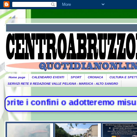
Home page
CALENDARIO EVENTI
SPORT
CRONACA
CULTURA E SPET
SERVIZI RETE 8 REDAZIONE VALLE PELIGNA - MARSICA - ALTO SANGRO
ini o adotteremo misure". Piantedos