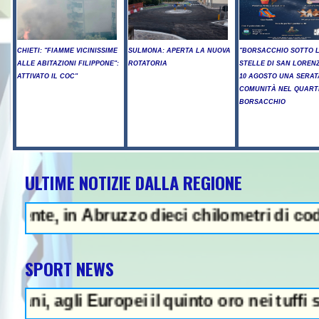
CHIETI: "FIAMME VICINISSIME
SULMONA: APERTA LA NUOVA
"BORSACCHIO SOTTO 
ALLE ABITAZIONI FILIPPONE":
ROTATORIA
STELLE DI SAN LORENZ
ATTIVATO IL COC"
10 AGOSTO UNA SERAT
COMUNITÀ NEL QUART
BORSACCHIO
ULTIME NOTIZIE DALLA REGIONE
 in Abruzzo dieci chilometri di coda - Ucc
SPORT NEWS
gli Europei il quinto oro nei tuffi sincro 