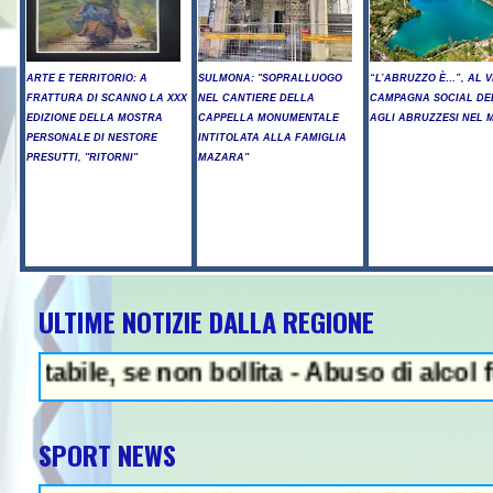
ARTE E TERRITORIO: A
SULMONA: "SOPRALLUOGO
“L’ABRUZZO È…”, AL V
FRATTURA DI SCANNO LA XXX
NEL CANTIERE DELLA
CAMPAGNA SOCIAL DE
EDIZIONE DELLA MOSTRA
CAPPELLA MONUMENTALE
AGLI ABRUZZESI NEL
PERSONALE DI NESTORE
INTITOLATA ALLA FAMIGLIA
PRESUTTI, "RITORNI"
MAZARA"
ULTIME NOTIZIE DALLA REGIONE
NEWS IN EVIDENZA -
e, se non bollita - Abuso di alcol fuori d
SPORT NEWS