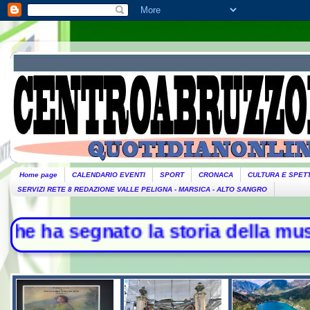
Home page
CALENDARIO EVENTI
SPORT
CRONACA
CULTURA E SPET
SERVIZI RETE 8 REDAZIONE VALLE PELIGNA - MARSICA - ALTO SANGRO
egnato la storia della musica - L'I