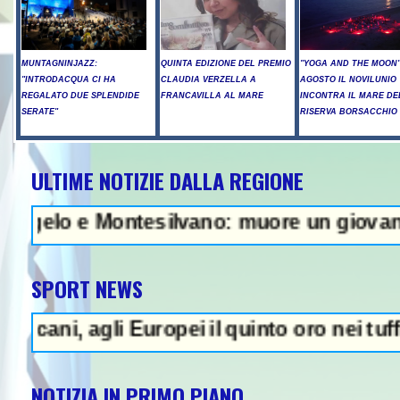
MUNTAGNINJAZZ:
QUINTA EDIZIONE DEL PREMIO
"YOGA AND THE MOON":
"INTRODACQUA CI HA
CLAUDIA VERZELLA A
AGOSTO IL NOVILUNIO
REGALATO DUE SPLENDIDE
FRANCAVILLA AL MARE
INCONTRA IL MARE DE
SERATE"
RISERVA BORSACCHIO
ULTIME NOTIZIE DALLA REGIONE
Raid russi su Kiev, tre morti tra 
e Montesilvano: muore un giovane - In Abruz
SPORT NEWS
agli Europei il quinto oro nei tuffi sincro
NOTIZIA IN PRIMO PIANO