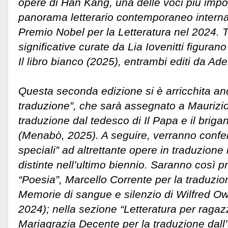
opere di Han Kang, una delle voci più impor
panorama letterario contemporaneo internaz
Premio Nobel per la Letteratura nel 2024. Tr
significative curate da Lia Iovenitti figuran
Il libro bianco (2025), entrambi editi da Ade
Questa seconda edizione si è arricchita an
traduzione”, che sarà assegnato a Maurizio 
traduzione dal tedesco di Il Papa e il briga
(Menabò, 2025). A seguire, verranno confer
speciali” ad altrettante opere in traduzione 
distinte nell’ultimo biennio. Saranno così p
“Poesia”, Marcello Corrente per la traduzion
Memorie di sangue e silenzio di Wilfred Owe
2024); nella sezione “Letteratura per ragazz
Mariagrazia Decente per la traduzione dall’