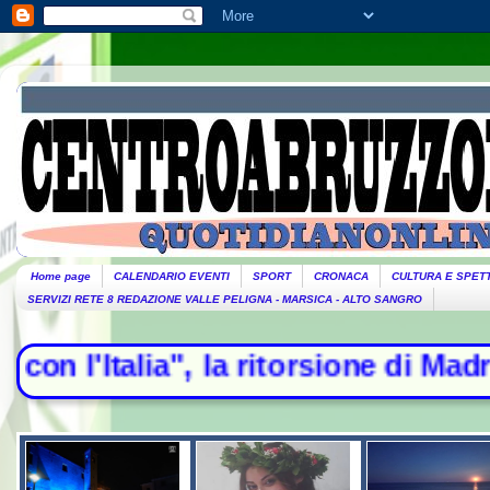
Home page
CALENDARIO EVENTI
SPORT
CRONACA
CULTURA E SPET
SERVIZI RETE 8 REDAZIONE VALLE PELIGNA - MARSICA - ALTO SANGRO
ia", la ritorsione di Madrid - Esod