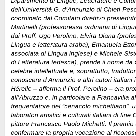
Dipartimento di Lingue, Letterature e Cult
dell’Università G. d’Annunzio di Chieti-Pes
coordinato dal Comitato direttivo presieduto
Martinelli (professoressa ordinaria di Lin
dai Proff. Ugo Perolino, Elvira Diana (profe
Lingua e letteratura araba), Emanuela Etto
associata di Lingua inglese) e Michele Sis
di Letteratura tedesca), prende il nome da
celebre intellettuale e, soprattutto, tradutt
conoscere d’Annunzio e altri autori italiani
Hérelle – afferma il Prof. Perolino – era p
all’Abruzzo e, in particolare a Francavilla 
frequentatore del “cenacolo michettiano”, u
laboratori artistici e culturali italiani di fin
pittore Francesco Paolo Michetti. Il premio a
confermare la propria vocazione al ricono