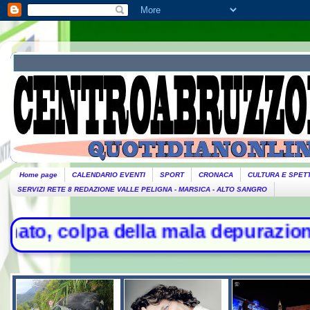
Home page
CALENDARIO EVENTI
SPORT
CRONACA
CULTURA E SPET
SERVIZI RETE 8 REDAZIONE VALLE PELIGNA - MARSICA - ALTO SANGRO
pa della mala depurazione - Stretta