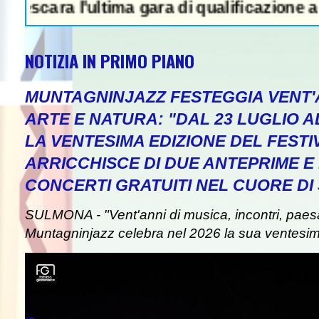
ra l'ultima gara di qualificazione a Euro '27
NOTIZIA IN PRIMO PIANO
MUNTAGNINJAZZ FESTEGGIA VENT'A
ARTE E NATURA: "DAL 23 LUGLIO A
LA VENTESIMA EDIZIONE DEL FESTI
WS IN EVIDENZA - Attentato a Ranu
ARRICCHISCE DI DUE ANTEPRIME E 
CONCERTI GRATUITI NEL CUORE D
SULMONA - "Vent'anni di musica, incontri, paes
Muntagninjazz celebra nel 2026 la sua ventesim