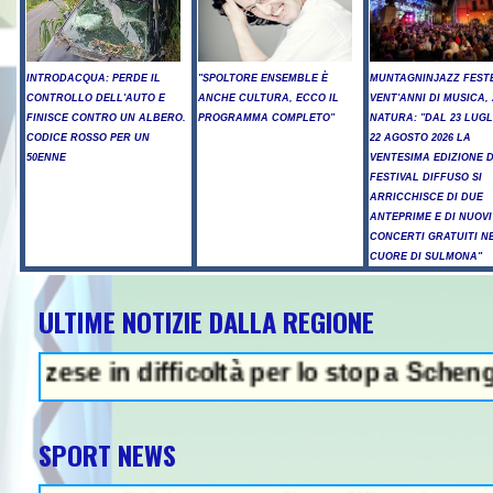
INTRODACQUA: PERDE IL
"SPOLTORE ENSEMBLE È
MUNTAGNINJAZZ FEST
CONTROLLO DELL'AUTO E
ANCHE CULTURA, ECCO IL
VENT'ANNI DI MUSICA,
FINISCE CONTRO UN ALBERO.
PROGRAMMA COMPLETO"
NATURA: "DAL 23 LUGL
CODICE ROSSO PER UN
22 AGOSTO 2026 LA
50ENNE
VENTESIMA EDIZIONE 
FESTIVAL DIFFUSO SI
ARRICCHISCE DI DUE
ANTEPRIME E DI NUOVI
CONCERTI GRATUITI N
CUORE DI SULMONA"
ULTIME NOTIZIE DALLA REGIONE
 in difficoltà per lo stop a Schengen- Inc
SPORT NEWS