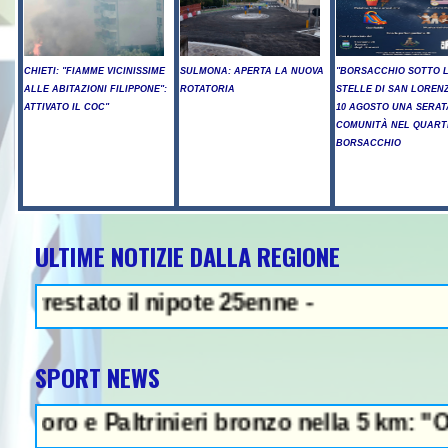
CHIETI: "FIAMME VICINISSIME
SULMONA: APERTA LA NUOVA
"BORSACCHIO SOTTO 
ALLE ABITAZIONI FILIPPONE":
ROTATORIA
STELLE DI SAN LORENZ
ATTIVATO IL COC"
10 AGOSTO UNA SERAT
COMUNITÀ NEL QUART
BORSACCHIO
ULTIME NOTIZIE DALLA REGIONE
NEWS IN EVIDENZA - Spara
ato il nipote 25enne -
SPORT NEWS
 Paltrinieri bronzo nella 5 km: "Ora ci div