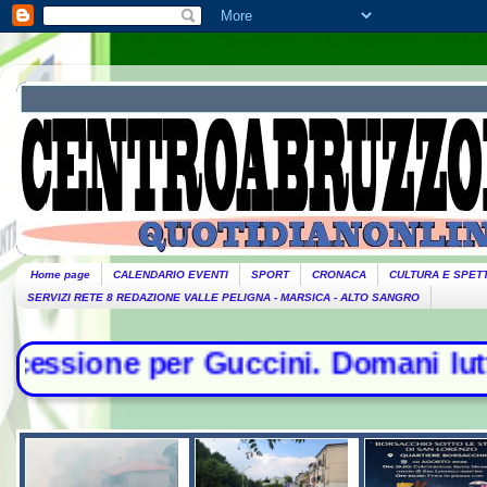
Home page
CALENDARIO EVENTI
SPORT
CRONACA
CULTURA E SPET
SERVIZI RETE 8 REDAZIONE VALLE PELIGNA - MARSICA - ALTO SANGRO
uccini. Domani lutto cittadino- Con