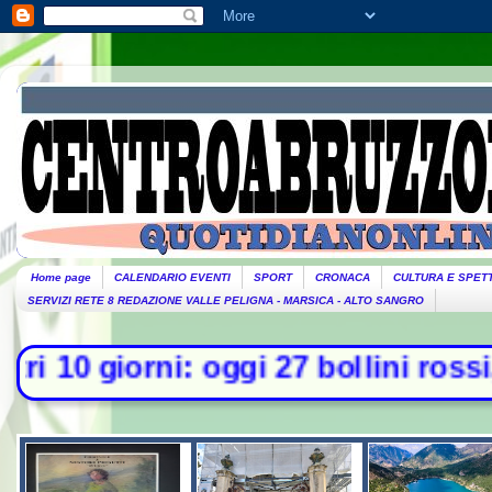
Home page
CALENDARIO EVENTI
SPORT
CRONACA
CULTURA E SPET
SERVIZI RETE 8 REDAZIONE VALLE PELIGNA - MARSICA - ALTO SANGRO
i: oggi 27 bollini rossi, venerdì a