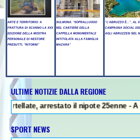
ARTE E TERRITORIO: A
SULMONA: "SOPRALLUOGO
“L’ABRUZZO È…”, AL V
FRATTURA DI SCANNO LA XXX
NEL CANTIERE DELLA
CAMPAGNA SOCIAL DE
EDIZIONE DELLA MOSTRA
CAPPELLA MONUMENTALE
AGLI ABRUZZESI NEL
PERSONALE DI NESTORE
INTITOLATA ALLA FAMIGLIA
PRESUTTI, "RITORNI"
MAZARA"
ULTIME NOTIZIE DALLA REGIONE
 Arresto illegale e peculato, in c
e, arrestato il nipote 25enne - A Chieti Sc
SPORT NEWS