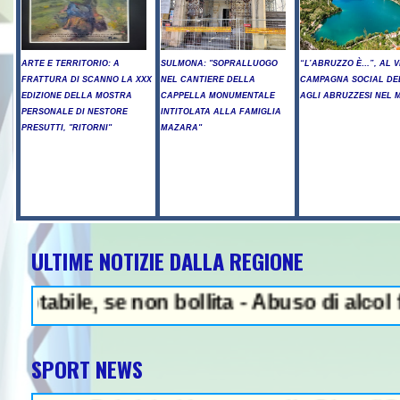
ARTE E TERRITORIO: A
SULMONA: "SOPRALLUOGO
“L’ABRUZZO È…”, AL V
FRATTURA DI SCANNO LA XXX
NEL CANTIERE DELLA
CAMPAGNA SOCIAL DE
EDIZIONE DELLA MOSTRA
CAPPELLA MONUMENTALE
AGLI ABRUZZESI NEL
PERSONALE DI NESTORE
INTITOLATA ALLA FAMIGLIA
PRESUTTI, "RITORNI"
MAZARA"
ULTIME NOTIZIE DALLA REGIONE
NEWS IN EVIDENZA 
le, se non bollita - Abuso di alcol fuori d
SPORT NEWS