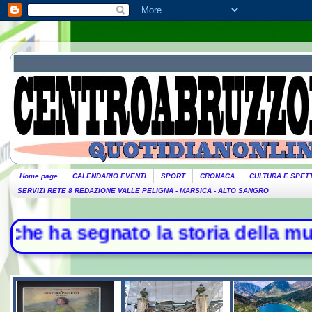
Home page
CALENDARIO EVENTI
SPORT
CRONACA
CULTURA E SPET
SERVIZI RETE 8 REDAZIONE VALLE PELIGNA - MARSICA - ALTO SANGRO
segnato la storia della musica - L'