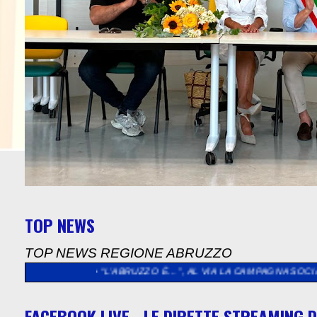
TOP NEWS
TOP NEWS REGIONE ABRUZZO
"
>>
“L’ABRUZZO È…”, AL VIA LA CAMPAGNA SOCIAL DEDICATA A
FACEBOOK LIVE - LE DIRETTE STREAMING D